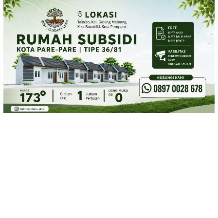
Loncat
ke
konten