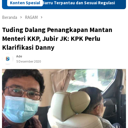
Subsidi di Barru Terpantau dan Sesuai Regulasi
Konten Spesial
Sigap At
Beranda
RAGAM
Tuding Dalang Penangkapan Mantan
Menteri KKP, Jubir JK: KPK Perlu
Klarifikasi Danny
Ade
5 Desember 2020