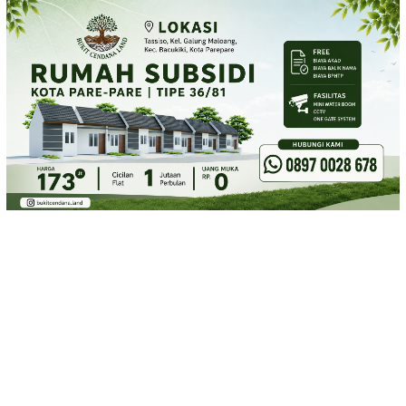
Loncat
ke
konten