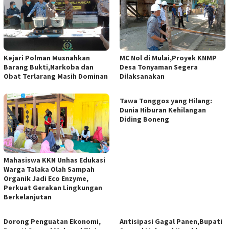
Kejari Polman Musnahkan
MC Nol di Mulai,Proyek KNMP
Barang Bukti,Narkoba dan
Desa Tonyaman Segera
Obat Terlarang Masih Dominan
Dilaksanakan
Tawa Tonggos yang Hilang:
Dunia Hiburan Kehilangan
Diding Boneng
Mahasiswa KKN Unhas Edukasi
Warga Talaka Olah Sampah
Organik Jadi Eco Enzyme,
Perkuat Gerakan Lingkungan
Berkelanjutan
Dorong Penguatan Ekonomi,
Antisipasi Gagal Panen,Bupati