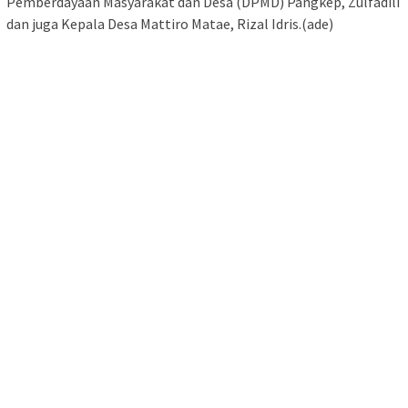
Pemberdayaan Masyarakat dan Desa (DPMD) Pangkep, Zulfadili
dan juga Kepala Desa Mattiro Matae, Rizal Idris.(ade)