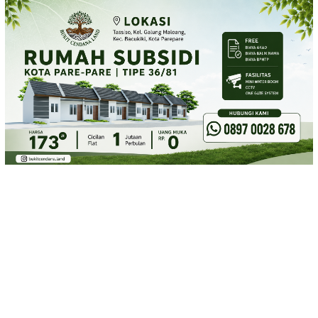
Loncat
ke
konten