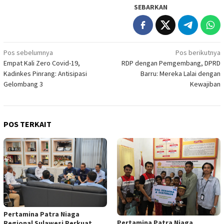
SEBARKAN
Navigasi
Pos sebelumnya
Pos berikutnya
Empat Kali Zero Covid-19,
RDP dengan Pemgembang, DPRD
pos
Kadinkes Pinrang: Antisipasi
Barru: Mereka Lalai dengan
Gelombang 3
Kewajiban
POS TERKAIT
Pertamina Patra Niaga
Pertamina Patra Niaga
Regional Sulawesi Perkuat