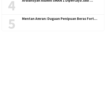
4
Ardiansyah Alumni SMAN 1 Dipercaya Jadi …
5
Mentan Amran: Dugaan Penipuan Beras Fort…