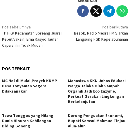
SEBARKAN
Navigasi
Pos sebelumnya
Pos berikutnya
TP PKK Kecamatan Soreang Juara I
Besok, Radio Mesra FM Siarkan
pos
Kebut Vaksin, Erna Rasyid Taufan :
Langsung FGD Kepelabuhanan
Capaian Ini Tidak Mudah
POS TERKAIT
MC Nol di Mulai,Proyek KNMP
Mahasiswa KKN Unhas Edukasi
Desa Tonyaman Segera
Warga Talaka Olah Sampah
Dilaksanakan
Organik Jadi Eco Enzyme,
Perkuat Gerakan Lingkungan
Berkelanjutan
Tawa Tonggos yang Hilang:
Dorong Penguatan Ekonomi,
Dunia Hiburan Kehilangan
Bupati Samsul Mahmud Tinjau
Diding Boneng
Alun-alun