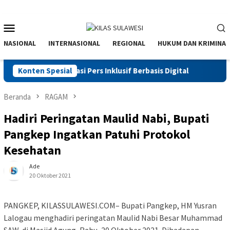
Menu
Mobile
NASIONAL
INTERNASIONAL
REGIONAL
HUKUM DAN KRIMINAL
 Menuju Organisasi Pers Inklusif Berbasis Digital
Konten Spesial
Produkt
Beranda
RAGAM
Hadiri Peringatan Maulid Nabi, Bupati
Pangkep Ingatkan Patuhi Protokol
Kesehatan
Ade
20 Oktober 2021
PANGKEP, KILASSULAWESI.COM– Bupati Pangkep, HM Yusran
Lalogau menghadiri peringatan Maulid Nabi Besar Muhammad
SAW, di Masjid Agung, Rabu, 20 Oktober 2021. Dihadapan