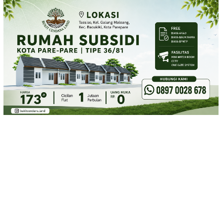
Loncat
ke
konten