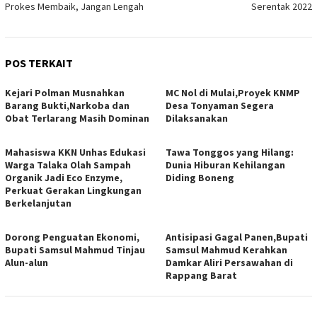
Prokes Membaik, Jangan Lengah
Serentak 2022
POS TERKAIT
Kejari Polman Musnahkan
MC Nol di Mulai,Proyek KNMP
Barang Bukti,Narkoba dan
Desa Tonyaman Segera
Obat Terlarang Masih Dominan
Dilaksanakan
Mahasiswa KKN Unhas Edukasi
Tawa Tonggos yang Hilang:
Warga Talaka Olah Sampah
Dunia Hiburan Kehilangan
Organik Jadi Eco Enzyme,
Diding Boneng
Perkuat Gerakan Lingkungan
Berkelanjutan
Dorong Penguatan Ekonomi,
Antisipasi Gagal Panen,Bupati
Bupati Samsul Mahmud Tinjau
Samsul Mahmud Kerahkan
Alun-alun
Damkar Aliri Persawahan di
Rappang Barat