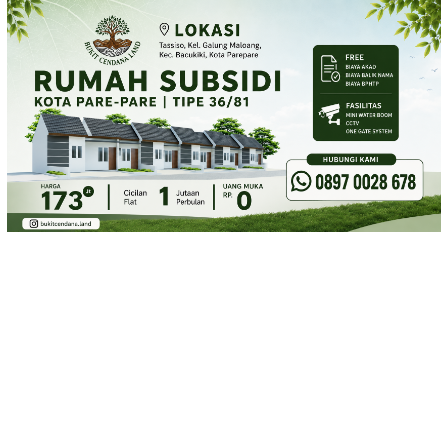
Loncat
ke
konten