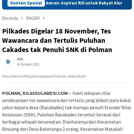
skin, Mentan Amran: Aspirasi Riil untuk Rakyat Alor
Konten Spesial
Ment
Beranda
RAGAM
Pilkades Digelar 18 November, Tes
Wawancara dan Tertulis Puluhan
Cakades tak Penuhi SNK di Polman
Ade
4 Oktober 2021
Ketua Panitia Pilkades Kabupaten Polman, Abdul Malik
POLMAN, KILASSULAWESI.COM
— Hasil rekapan nilai
pelaksanaan tes wawancara dan tertulis yang diikuti para bakal
calon kepala desa (Bacakades) tak mampu penuhi Standar Nilai
Kelulusan (SNK). Puluhan Bacakades tersebut berasal dari
berbagai wilayah kecamatan. Diantaranya dari Kecamatan
Binuang dari Desa Batetanga 2 orang, Kecamatan Matakali