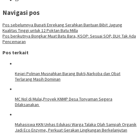
Navigasi pos
Pos sebelumnya
Bupati Enrekang Serahkan Bantuan Bibit Jagung
Kualitas Tinggi untuk 12 Poktan Batu Milla
Pos berikutnya
Bongkar Muat Batu Bara, KSOP: Sesuai SOP, DLH: Tak Ada
Pencemaran
Pos terkait
Kejari Polman Musnahkan Barang Bukti,Narkoba dan Obat
Terlarang Masih Dominan
MC Nol di Mulai,Proyek KNMP Desa Tonyaman Segera
Dilaksanakan
Mahasiswa KKN Unhas Edukasi Warga Talaka Olah Sampah Organik
Jadi Eco Enzyme, Perkuat Gerakan Lingkungan Berkelanjutan