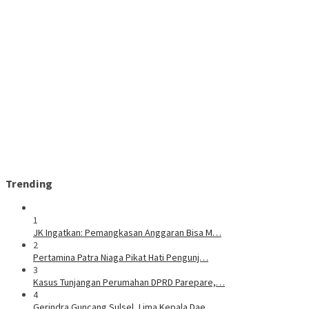
Trending
1
JK Ingatkan: Pemangkasan Anggaran Bisa M…
2
Pertamina Patra Niaga Pikat Hati Pengunj…
3
Kasus Tunjangan Perumahan DPRD Parepare,…
4
Gerindra Guncang Sulsel, Lima Kepala Dae…