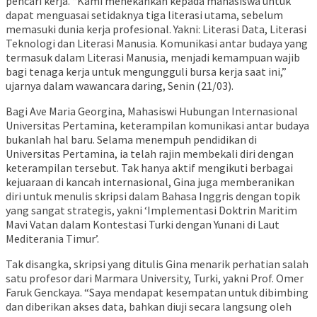
pencari kerja. “Kami menekankan kepada mahasiswa untuk
dapat menguasai setidaknya tiga literasi utama, sebelum
memasuki dunia kerja profesional. Yakni: Literasi Data, Literasi
Teknologi dan Literasi Manusia. Komunikasi antar budaya yang
termasuk dalam Literasi Manusia, menjadi kemampuan wajib
bagi tenaga kerja untuk mengungguli bursa kerja saat ini,”
ujarnya dalam wawancara daring, Senin (21/03).
Bagi Ave Maria Georgina, Mahasiswi Hubungan Internasional
Universitas Pertamina, keterampilan komunikasi antar budaya
bukanlah hal baru. Selama menempuh pendidikan di
Universitas Pertamina, ia telah rajin membekali diri dengan
keterampilan tersebut. Tak hanya aktif mengikuti berbagai
kejuaraan di kancah internasional, Gina juga memberanikan
diri untuk menulis skripsi dalam Bahasa Inggris dengan topik
yang sangat strategis, yakni ‘Implementasi Doktrin Maritim
Mavi Vatan dalam Kontestasi Turki dengan Yunani di Laut
Mediterania Timur’.
Tak disangka, skripsi yang ditulis Gina menarik perhatian salah
satu profesor dari Marmara University, Turki, yakni Prof. Omer
Faruk Genckaya. “Saya mendapat kesempatan untuk dibimbing
dan diberikan akses data, bahkan diuji secara langsung oleh