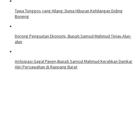
Tawa Tonggos yang Hilang: Dunia Hiburan Kehilangan Diding
Boneng
Dorong Penguatan Ekonomi, Bupati Samsul Mahmud Tinjau Alun-
alun
Antisipasi Gagal Panen,Bupati Samsul Mahmud Kerahkan Damkar
Aliri Persawahan di Rappang Barat