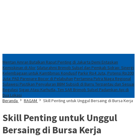
Konten Spesial
Mentan Amran Batalkan Rapat Penting di Jakarta Demi Entaskan
Kemiskinan di Alor
Silaturahmi Brimob Sulsel dan Pemkab Sidrap: Sinergi
Kelembagaan untuk Kamtibmas Kondusif
Parkir Rp4 Juta, Potensi Rp200
Juta: PAD Parepare Bocor di Pelabuhan
Pertamina Patra Niaga Regional
Sulawesi Pastikan Penyaluran BBM Subsidi di Barru Terpantau dan Sesuai
Regulasi
Sigap Atasi Karhutla, Tim SAR Brimob Sulsel Padamkan Api di
Dua Lokasi
Beranda
RAGAM
Skill Penting untuk Unggul Bersaing di Bursa Kerja
Skill Penting untuk Unggul
Bersaing di Bursa Kerja