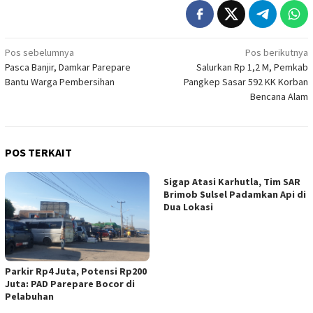
Navigasi
Pos sebelumnya
Pos berikutnya
Pasca Banjir, Damkar Parepare
Salurkan Rp 1,2 M, Pemkab
pos
Bantu Warga Pembersihan
Pangkep Sasar 592 KK Korban
Bencana Alam
POS TERKAIT
Sigap Atasi Karhutla, Tim SAR
Brimob Sulsel Padamkan Api di
Dua Lokasi
Parkir Rp4 Juta, Potensi Rp200
Juta: PAD Parepare Bocor di
Pelabuhan