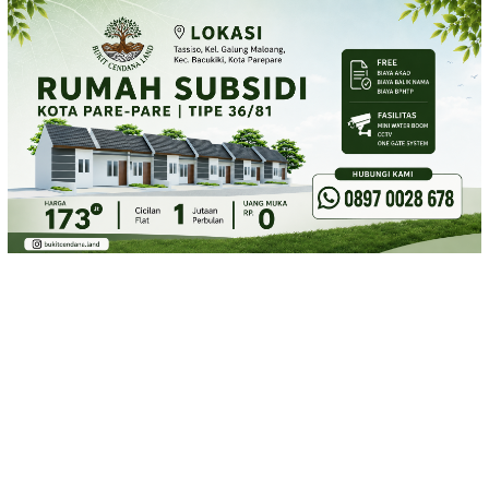
Loncat
ke
konten