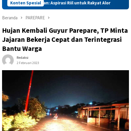
 Mentan Amran: Aspirasi Riil untuk Rakyat Alor
Konten Spesial
Mentan Am
Beranda
PAREPARE
Hujan Kembali Guyur Parepare, TP Minta
Jajaran Bekerja Cepat dan Terintegrasi
Bantu Warga
Redaksi
2 Februari 2023