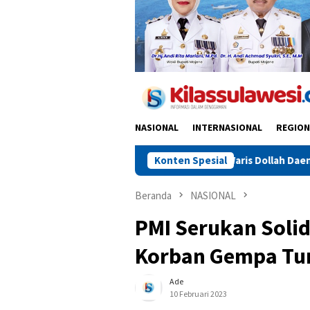
NASIONAL
INTERNASIONAL
REGION
Ahli Waris Dollah Daeng Ronrong Ajukan Hak 
Konten Spesial
Beranda
NASIONAL
PMI Serukan Solid
Korban Gempa Tur
Ade
10 Februari 2023