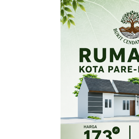
Loncat
ke
konten