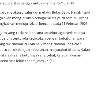
ai solidaritas bangsa untuk membantu” ujar JK.
i yang akan disalurkan melalui Bulan Sabit Merah Turki
ga akan mengirimkan tenaga medis yaitu terdiri 5 orang
ngkatkan menuju lokasi bencana pada 11 Februari 2023.
gara yang terkena bencana tersebut agar sedapatnya
at belum tentu ada kecocokan dengan kebutuhan para
ang dikirimkan. “Lebih baik mengirimkan uang cash
tentu cocok dengan kebutuhan masyarakat di sana. Kalau
mentara di sana butuhnya yang tebal, kalau makanan
rena bisa lebih cepat“ jelas JK.(*)