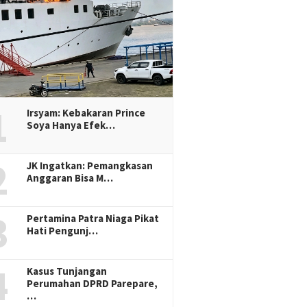
1
Irsyam: Kebakaran Prince
Soya Hanya Efek…
2
JK Ingatkan: Pemangkasan
Anggaran Bisa M…
3
Pertamina Patra Niaga Pikat
Hati Pengunj…
4
Kasus Tunjangan
Perumahan DPRD Parepare,
…