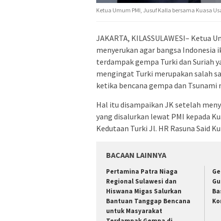
Ketua Umum PMI, Jusuf Kalla bersama Kuasa Usa
JAKARTA, KILASSULAWESI– Ketua Umu
menyerukan agar bangsa Indonesia 
terdampak gempa Turki dan Suriah yan
mengingat Turki merupakan salah sa
ketika bencana gempa dan Tsunami 
Hal itu disampaikan JK setelah meny
yang disalurkan lewat PMI kepada Ku
Kedutaan Turki Jl. HR Rasuna Said Ku
BACAAN LAINNYA
Pertamina Patra Niaga
Ge
Regional Sulawesi dan
Gu
Hiswana Migas Salurkan
Ba
Bantuan Tanggap Bencana
Ko
untuk Masyarakat
Terdampak Gempa di