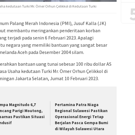
ha kedutaan Turki Mr. Ömer Orhun Çelikkol di Kedutaan Turki
m Palang Merah Indonesia (PMI), Jusuf Kalla (JK)
ikut membantu meringankan penderitaan korban
g terjadi pada senin 6 Februari 2023. Apalagi
tu negara yang memiliki bantuan yang sangat besar
melanda Aceh pada Desember 2004 silam.
erahkan bantuan uang tunai sebesar 100 ribu dollar AS
asa Usaha kedutaan Turki Mr. Ömer Orhun Çelikkol di
ningan Jakarta Selatan, Jumat 10 Februari 2023.
mpa Magnitudo 6,7
Pertamina Patra Niaga
ncang Parigi Moutong,
Regional Sulawesi Pastikan
sarnas Pastikan Situasi
Operasional Energi Tetap
ndusif
Berjalan Pasca Gempa Bumi
di Wilayah Sulawesi Utara