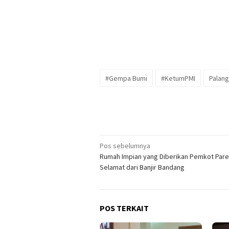
#Gempa Bumi
#KetumPMI
Palang
Navigasi
Pos sebelumnya
Rumah Impian yang Diberikan Pemkot Par
pos
Selamat dari Banjir Bandang
POS TERKAIT