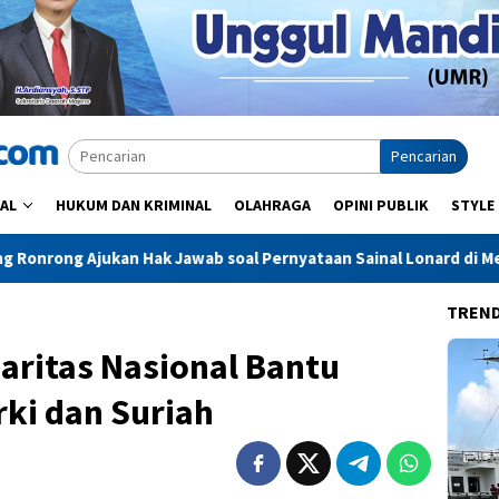
Pencarian
AL
HUKUM DAN KRIMINAL
OLAHRAGA
OPINI PUBLIK
STYLE
Jawab soal Pernyataan Sainal Lonard di Media Online
Sid
TREN
aritas Nasional Bantu
ki dan Suriah