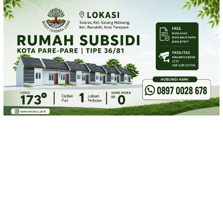
Loncat
ke
konten