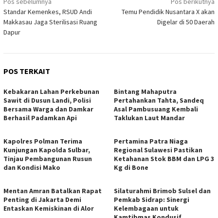
Navigasi
Pos sebelumnya
Pos berikutnya
Standar Kemenkes, RSUD Andi
Temu Pendidik Nusantara X akan
pos
Makkasau Jaga Sterilisasi Ruang
Digelar di 50 Daerah
Dapur
POS TERKAIT
Kebakaran Lahan Perkebunan
Bintang Mahaputra
Sawit di Dusun Landi, Polisi
Pertahankan Tahta, Sandeq
Bersama Warga dan Damkar
Asal Pambusuang Kembali
Berhasil Padamkan Api
Taklukan Laut Mandar
Kapolres Polman Terima
Pertamina Patra Niaga
Kunjungan Kapolda Sulbar,
Regional Sulawesi Pastikan
Tinjau Pembangunan Rusun
Ketahanan Stok BBM dan LPG 3
dan Kondisi Mako
Kg di Bone
Mentan Amran Batalkan Rapat
Silaturahmi Brimob Sulsel dan
Penting di Jakarta Demi
Pemkab Sidrap: Sinergi
Entaskan Kemiskinan di Alor
Kelembagaan untuk
Kamtibmas Kondusif