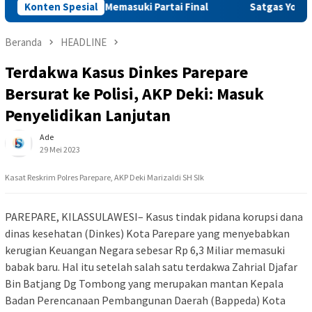
teren PB CEO Memasuki Partai Final
Konten Spesial
Satgas Yonif 645/GTY
Beranda
HEADLINE
Terdakwa Kasus Dinkes Parepare
Bersurat ke Polisi, AKP Deki: Masuk
Penyelidikan Lanjutan
Ade
29 Mei 2023
Kasat Reskrim Polres Parepare, AKP Deki Marizaldi SH SIk
PAREPARE, KILASSULAWESI– Kasus tindak pidana korupsi dana
dinas kesehatan (Dinkes) Kota Parepare yang menyebabkan
kerugian Keuangan Negara sebesar Rp 6,3 Miliar memasuki
babak baru. Hal itu setelah salah satu terdakwa Zahrial Djafar
Bin Batjang Dg Tombong yang merupakan mantan Kepala
Badan Perencanaan Pembangunan Daerah (Bappeda) Kota