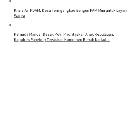
Krisis Air PDAM, Desa Tenrigangkae Bangun PAM Mini untuk Layani
Warga
Pemuda Mandar Desak Polri Prioritaskan Anak Kepulauan,
Kapolres Pangkep Tegaskan Komitmen Bersih Narkoba