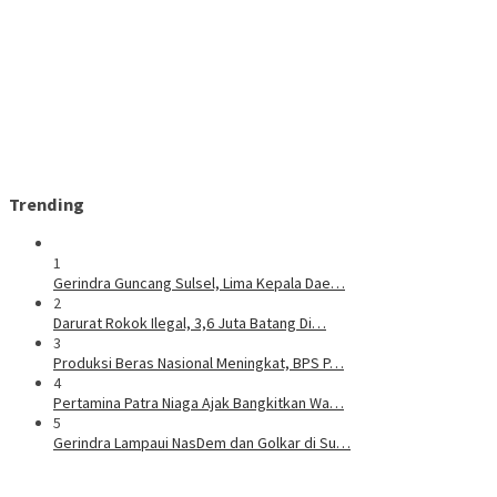
Trending
1
Gerindra Guncang Sulsel, Lima Kepala Dae…
2
Darurat Rokok Ilegal, 3,6 Juta Batang Di…
3
Produksi Beras Nasional Meningkat, BPS P…
4
Pertamina Patra Niaga Ajak Bangkitkan Wa…
5
Gerindra Lampaui NasDem dan Golkar di Su…