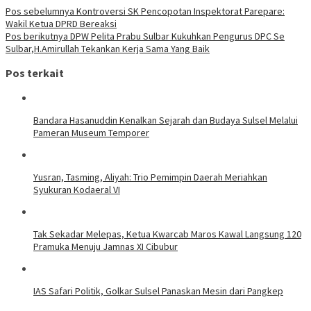
Pos sebelumnya
Kontroversi SK Pencopotan Inspektorat Parepare:
Wakil Ketua DPRD Bereaksi
Pos berikutnya
DPW Pelita Prabu Sulbar Kukuhkan Pengurus DPC Se
Sulbar,H.Amirullah Tekankan Kerja Sama Yang Baik
Pos terkait
Bandara Hasanuddin Kenalkan Sejarah dan Budaya Sulsel Melalui
Pameran Museum Temporer
Yusran, Tasming, Aliyah: Trio Pemimpin Daerah Meriahkan
Syukuran Kodaeral VI
Tak Sekadar Melepas, Ketua Kwarcab Maros Kawal Langsung 120
Pramuka Menuju Jamnas XI Cibubur
IAS Safari Politik, Golkar Sulsel Panaskan Mesin dari Pangkep