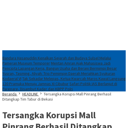
Konten Spesial
Bandara Hasanuddin Kenalkan Sejarah dan Budaya Sulsel Melalui
Pameran Museum Temporer
Mentan Amran Ajak Mahasiswa Jadi
Pencipta Lapangan Kerja, Bangun Usaha dan Berani Bermimpi Besar
Yusran, Tasming, Aliyah: Trio Pemimpin Daerah Meriahkan Syukuran
Kodaeral VI
Tak Sekadar Melepas, Ketua Kwarcab Maros Kawal Langsung
120 Pramuka Menuju Jamnas XI Cibubur
Safari Politik IAS Berlanjut di
Parepare, Disambut Kader dan KBPP Polri
Beranda
HEADLINE
Tersangka Korupsi Mall Pinrang Berhasil
Ditangkap Tim Tabur di Bekasi
Tersangka Korupsi Mall
Pinrang Berhasil Ditangkap