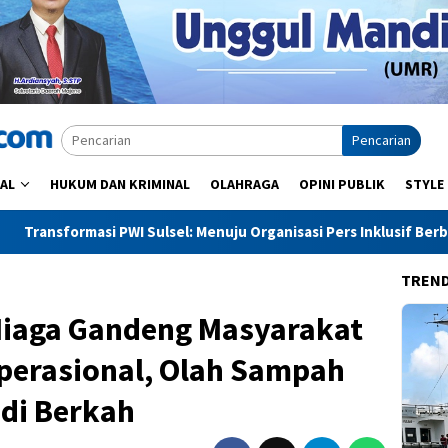
Pencarian
AL
HUKUM DAN KRIMINAL
OLAHRAGA
OPINI PUBLIK
STYLE
sel: Menuju Organisasi Pers Inklusif Berbasis Digital
Prod
TREN
Niaga Gandeng Masyarakat
Operasional, Olah Sampah
di Berkah