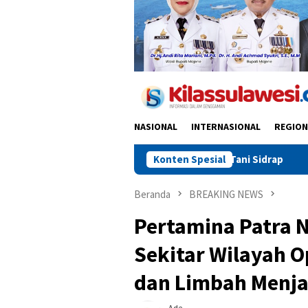
NASIONAL
INTERNASIONAL
REGION
, Bright Gas Jadi Solusi Tani Sidrap
Konten Spesial
Transformasi PWI Sul
Beranda
BREAKING NEWS
Pertamina Patra 
Sekitar Wilayah 
dan Limbah Menja
Ade