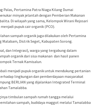
ung Palas, Pertamina Patra Niaga Kilang Dumai
 menukar minyak jelantah dengan Pemberian Makanan
alita. Di wilayah yang sama, Kelompok Wirani Rejosari
menjadi pupuk cair organik (PCO).
olahan sampah organik juga dilakukan oleh Pertamina
g Malabam, Distrik Seget, Kabupaten Sorong.
al, dan Integrasi), warga yang tergabung dalam
pah organik dari sisa makanan dan hasil panen
elompok Ternak Kamisalun.
embali menjadi pupuk organik untuk mendukung pertanian
erhadap lingkungan dan pemberdayaan masyarakat
mpung BERLIAN yang dijalankan Integrated Terminal
rahan Tamalabba.
ngginya timbulan sampah rumah tangga melalui
i pemilahan sampah, budidaya maggot melalui Tamalabba