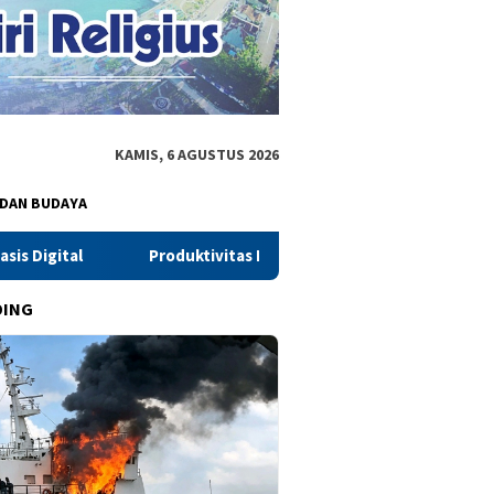
KAMIS, 6 AGUSTUS 2026
 DAN BUDAYA
uktivitas Padi Tembus 10,43 Ton/Ha, PM-AAS Buktikan Modernisas
DING