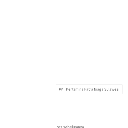
#PT Pertamina Patra Niaga Sulawesi
Navigasi
Pos sebelumnya