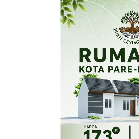
Loncat
ke
konten