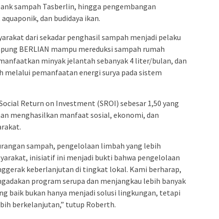
 bank sampah Tasberlin, hingga pengembangan
 aquaponik, dan budidaya ikan.
arakat dari sekadar penghasil sampah menjadi pelaku
ampung BERLIAN mampu mereduksi sampah rumah
manfaatkan minyak jelantah sebanyak 4 liter/bulan, dan
 melalui pemanfaatan energi surya pada sistem
 Social Return on Investment (SROI) sebesar 1,50 yang
haan menghasilkan manfaat sosial, ekonomi, dan
arakat.
urangan sampah, pengelolaan limbah yang lebih
yarakat, inisiatif ini menjadi bukti bahwa pengelolaan
gerak keberlanjutan di tingkat lokal. Kami berharap,
engadakan program serupa dan menjangkau lebih banyak
g baik bukan hanya menjadi solusi lingkungan, tetapi
bih berkelanjutan,” tutup Roberth.