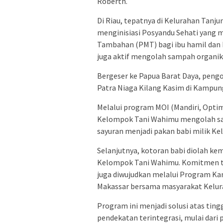
Roberth.
Di Riau, tepatnya di Kelurahan Tanj
menginisiasi Posyandu Sehati yang
Tambahan (PMT) bagi ibu hamil dan b
juga aktif mengolah sampah organik 
Bergeser ke Papua Barat Daya, peng
Patra Niaga Kilang Kasim di Kampun
Melalui program MOI (Mandiri, Optim
Kelompok Tani Wahimu mengolah sam
sayuran menjadi pakan babi milik K
Selanjutnya, kotoran babi diolah k
Kelompok Tani Wahimu. Komitmen t
juga diwujudkan melalui Program Ka
Makassar bersama masyarakat Kelu
Program ini menjadi solusi atas ti
pendekatan terintegrasi, mulai dar