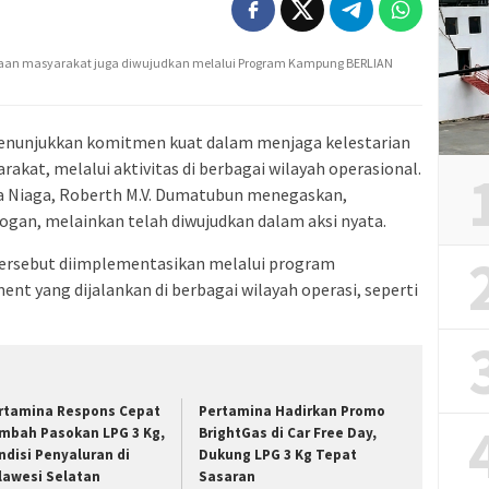
aan masyarakat juga diwujudkan melalui Program Kampung BERLIAN
enunjukkan komitmen kuat dalam menjaga kelestarian
kat, melalui aktivitas di berbagai wilayah operasional.
a Niaga, Roberth M.V. Dumatubun menegaskan,
gan, melainkan telah diwujudkan dalam aksi nyata.
tersebut diimplementasikan melalui program
 yang dijalankan di berbagai wilayah operasi, seperti
rtamina Respons Cepat
Pertamina Hadirkan Promo
mbah Pasokan LPG 3 Kg,
BrightGas di Car Free Day,
ndisi Penyaluran di
Dukung LPG 3 Kg Tepat
lawesi Selatan
Sasaran