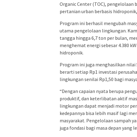
Organic Center (TOC), pengelolaan
pertanian urban berbasis hidroponik,
Program ini berhasil mengubah masy
utama pengelolaan lingkungan. K
tangga hingga 6,7 ton per bulan, me
menghemat energi sebesar 4.380 kWh
hidroponik.
Program ini juga menghasilkan nilai
berarti setiap Rp1 investasi perusa
lingkungan senilai Rp1,50 bagi masy
“Dengan capaian nyata berupa peng
produktif, dan keterlibatan aktif mas
lingkungan dapat menjadi motor peng
kedepannya bisa lebih masif lagi m
masyarakat. Pengelolaan sampah yan
juga fondasi bagi masa depan yang le