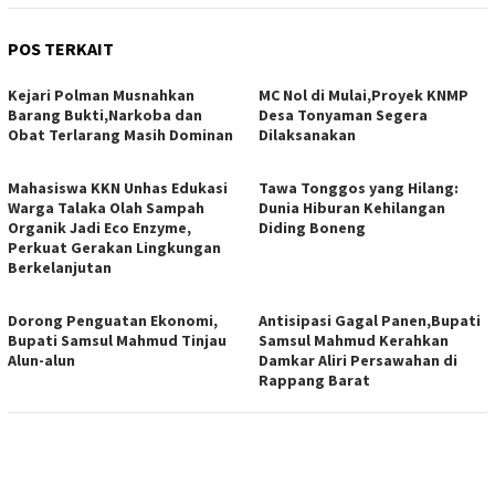
POS TERKAIT
Kejari Polman Musnahkan
MC Nol di Mulai,Proyek KNMP
Barang Bukti,Narkoba dan
Desa Tonyaman Segera
Obat Terlarang Masih Dominan
Dilaksanakan
Mahasiswa KKN Unhas Edukasi
Tawa Tonggos yang Hilang:
Warga Talaka Olah Sampah
Dunia Hiburan Kehilangan
Organik Jadi Eco Enzyme,
Diding Boneng
Perkuat Gerakan Lingkungan
Berkelanjutan
Dorong Penguatan Ekonomi,
Antisipasi Gagal Panen,Bupati
Bupati Samsul Mahmud Tinjau
Samsul Mahmud Kerahkan
Alun-alun
Damkar Aliri Persawahan di
Rappang Barat