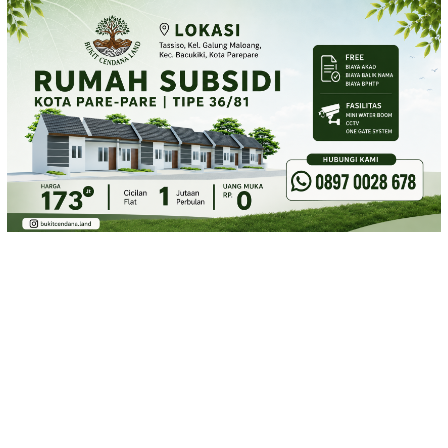
Loncat
ke
konten