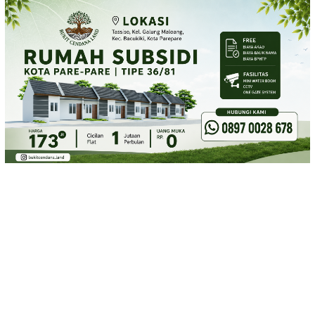
Loncat
ke
konten