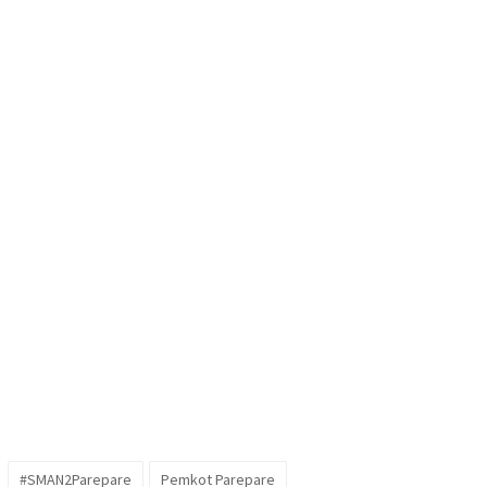
#SMAN2Parepare
Pemkot Parepare