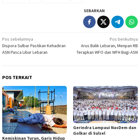
SEBARKAN
Navigasi
Pos sebelumnya
Pos berikutnya
Dispora Sulbar Pastikan Kehadiran
Arus Balik Lebaran, Menpan RB
pos
ASN Pasca Libur Lebaran
Terapkan WFO dan WFH Bagi ASN
POS TERKAIT
Gerindra Lampaui NasDem dan
Golkar di Sulsel
Kemiskinan Turun, Garis Hidup