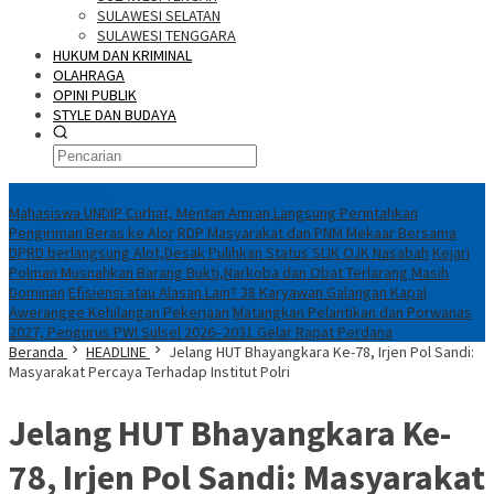
SULAWESI SELATAN
SULAWESI TENGGARA
HUKUM DAN KRIMINAL
OLAHRAGA
OPINI PUBLIK
STYLE DAN BUDAYA
Konten Spesial
Mahasiswa UNDIP Curhat, Mentan Amran Langsung Perintahkan
Pengiriman Beras ke Alor
RDP Masyarakat dan PNM Mekaar Bersama
DPRD berlangsung Alot,Desak Pulihkan Status SLIK OJK Nasabah
Kejari
Polman Musnahkan Barang Bukti,Narkoba dan Obat Terlarang Masih
Dominan
Efisiensi atau Alasan Lain? 38 Karyawan Galangan Kapal
Awerangge Kehilangan Pekerjaan
Matangkan Pelantikan dan Porwanas
2027, Pengurus PWI Sulsel 2026–2031 Gelar Rapat Perdana
Beranda
HEADLINE
Jelang HUT Bhayangkara Ke-78, Irjen Pol Sandi:
Masyarakat Percaya Terhadap Institut Polri
Jelang HUT Bhayangkara Ke-
78, Irjen Pol Sandi: Masyarakat