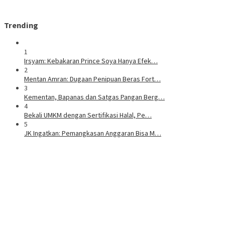
Trending
1
Irsyam: Kebakaran Prince Soya Hanya Efek…
2
Mentan Amran: Dugaan Penipuan Beras Fort…
3
Kementan, Bapanas dan Satgas Pangan Berg…
4
Bekali UMKM dengan Sertifikasi Halal, Pe…
5
JK Ingatkan: Pemangkasan Anggaran Bisa M…