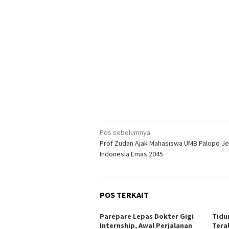
Navigasi
Pos sebelumnya
Prof Zudan Ajak Mahasiswa UMB Palopo J
pos
Indonesia Emas 2045
POS TERKAIT
Parepare Lepas Dokter Gigi
Tidu
Internship, Awal Perjalanan
Tera