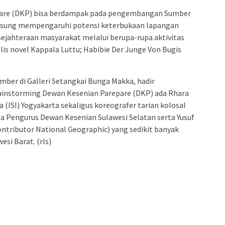
pare (DKP) bisa berdampak pada pengembangan Sumber
ngsung mempengaruhi potensi keterbukaan lapangan
sejahteraan masyarakat melalui berupa-rupa aktivitas
ulis novel Kappala Luttu; Habibie Der Junge Von Bugis
ber di Galleri Setangkai Bunga Makka, hadir
nstorming Dewan Kesenian Parepare (DKP) ada Rhara
a (ISI) Yogyakarta sekaligus koreografer tarian kolosal
uga Pengurus Dewan Kesenian Sulawesi Selatan serta Yusuf
ntributor National Geographic) yang sedikit banyak
esi Barat. (rls)