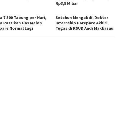
Rp3,5 Miliar
a 7.300 Tabung per Hari,
Setahun Mengabdi, Dokter
a Pastikan Gas Melon
Internship Parepare Akhiri
pare Normal Lagi
Tugas di RSUD Andi Makkasau