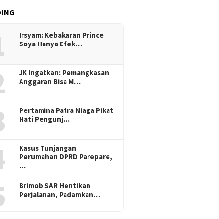
DING
1
Irsyam: Kebakaran Prince
Soya Hanya Efek…
2
JK Ingatkan: Pemangkasan
Anggaran Bisa M…
3
Pertamina Patra Niaga Pikat
Hati Pengunj…
4
Kasus Tunjangan
Perumahan DPRD Parepare,
…
5
Brimob SAR Hentikan
Perjalanan, Padamkan…