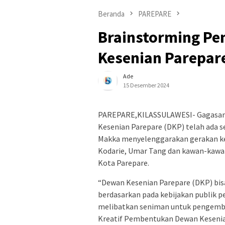
Beranda
PAREPARE
Brainstorming P
Kesenian Parepar
Ade
15 Desember 2024
PAREPARE,KILASSULAWESI- Gagasan 
Kesenian Parepare (DKP) telah ada s
Makka menyelenggarakan gerakan kes
Kodarie, Umar Tang dan kawan-kawan 
Kota Parepare.
“Dewan Kesenian Parepare (DKP) bis
berdasarkan pada kebijakan publik 
melibatkan seniman untuk pengemba
Kreatif Pembentukan Dewan Kesenia