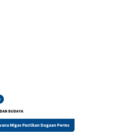
n
 DAN BUDAYA
igas Pastikan Dugaan Permainan Hanya Ulah Oknum
Ahli 