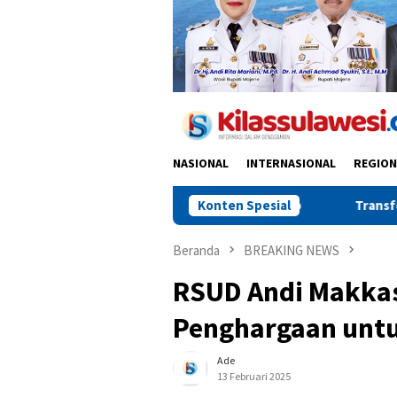
NASIONAL
INTERNASIONAL
REGION
Jadi Solusi Tani Sidrap
Transformasi PWI Sulsel: Menuju O
Konten Spesial
Beranda
BREAKING NEWS
RSUD Andi Makkas
Penghargaan untu
Ade
13 Februari 2025