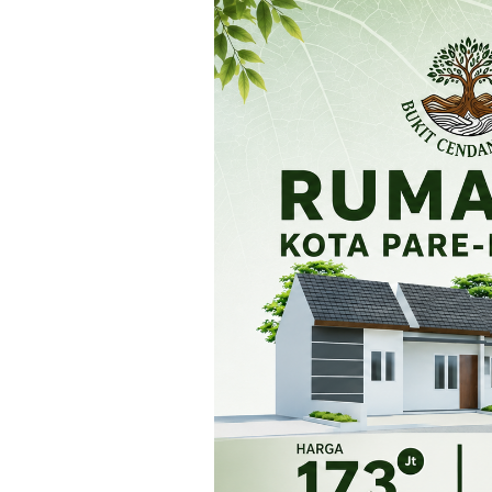
Loncat
ke
konten