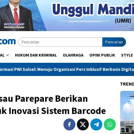
Pencarian
AL
HUKUM DAN KRIMINAL
OLAHRAGA
OPINI PUBLIK
STYLE
rganisasi Pers Inklusif Berbasis Digital
Produktivitas Pa
TREN
au Parepare Berikan
k Inovasi Sistem Barcode