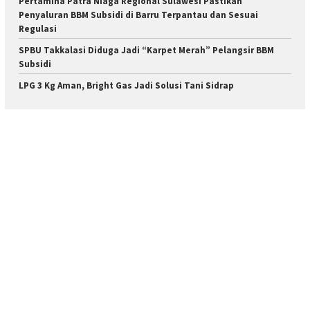
Pertamina Patra Niaga Regional Sulawesi Pastikan
Penyaluran BBM Subsidi di Barru Terpantau dan Sesuai
Regulasi
SPBU Takkalasi Diduga Jadi “Karpet Merah” Pelangsir BBM
Subsidi
LPG 3 Kg Aman, Bright Gas Jadi Solusi Tani Sidrap