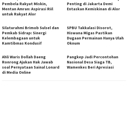
Pembela Rakyat Miskin,
Penting di Jakarta Demi
Mentan Amran: Aspirasi Riil
Entaskan Kemiskinan di Alor
untuk Rakyat Alor
Silaturahmi Brimob Sulsel dan
SPBU Takkalasi Disorot,
Pemkab Sidrap: Sinergi
Hiswana Migas Pastikan
Kelembagaan untuk
Dugaan Permainan Hanya Ulah
Kamtibmas Kondusif
Oknum
Ahli Waris Dollah Daeng
Pangkep Jadi Percontohan
Ronrong Ajukan Hak Jawab
Nasional Desa Siaga TB,
soal Pernyataan Sainal Lonard
Wamenkes Beri Apresiasi
di Media Online