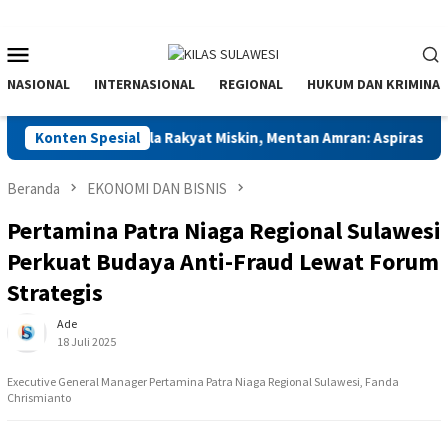
Menu
Mobile
NASIONAL
INTERNASIONAL
REGIONAL
HUKUM DAN KRIMINAL
hasiswa Pembela Rakyat Miskin, Mentan Amran: Aspirasi Riil untu
Konten Spesial
Beranda
EKONOMI DAN BISNIS
Pertamina Patra Niaga Regional Sulawesi
Perkuat Budaya Anti-Fraud Lewat Forum
Strategis
Ade
18 Juli 2025
Executive General Manager Pertamina Patra Niaga Regional Sulawesi, Fanda
Chrismianto