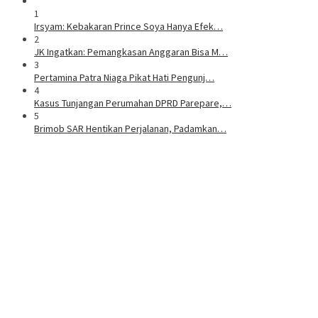
1
Irsyam: Kebakaran Prince Soya Hanya Efek…
2
JK Ingatkan: Pemangkasan Anggaran Bisa M…
3
Pertamina Patra Niaga Pikat Hati Pengunj…
4
Kasus Tunjangan Perumahan DPRD Parepare,…
5
Brimob SAR Hentikan Perjalanan, Padamkan…