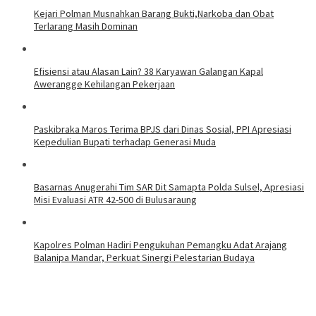
Kejari Polman Musnahkan Barang Bukti,Narkoba dan Obat
Terlarang Masih Dominan
Efisiensi atau Alasan Lain? 38 Karyawan Galangan Kapal
Awerangge Kehilangan Pekerjaan
Paskibraka Maros Terima BPJS dari Dinas Sosial, PPI Apresiasi
Kepedulian Bupati terhadap Generasi Muda
Basarnas Anugerahi Tim SAR Dit Samapta Polda Sulsel, Apresiasi
Misi Evaluasi ATR 42-500 di Bulusaraung
Kapolres Polman Hadiri Pengukuhan Pemangku Adat Arajang
Balanipa Mandar, Perkuat Sinergi Pelestarian Budaya