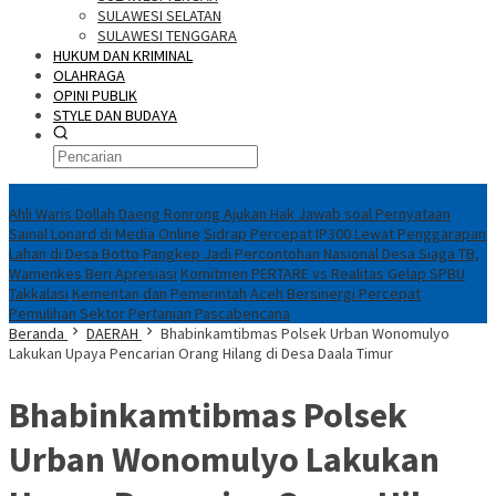
SULAWESI SELATAN
SULAWESI TENGGARA
HUKUM DAN KRIMINAL
OLAHRAGA
OPINI PUBLIK
STYLE DAN BUDAYA
Konten Spesial
Ahli Waris Dollah Daeng Ronrong Ajukan Hak Jawab soal Pernyataan
Sainal Lonard di Media Online
Sidrap Percepat IP300 Lewat Penggarapan
Lahan di Desa Botto
Pangkep Jadi Percontohan Nasional Desa Siaga TB,
Wamenkes Beri Apresiasi
Komitmen PERTARE vs Realitas Gelap SPBU
Takkalasi
Kementan dan Pemerintah Aceh Bersinergi Percepat
Pemulihan Sektor Pertanian Pascabencana
Beranda
DAERAH
Bhabinkamtibmas Polsek Urban Wonomulyo
Lakukan Upaya Pencarian Orang Hilang di Desa Daala Timur
Bhabinkamtibmas Polsek
Urban Wonomulyo Lakukan