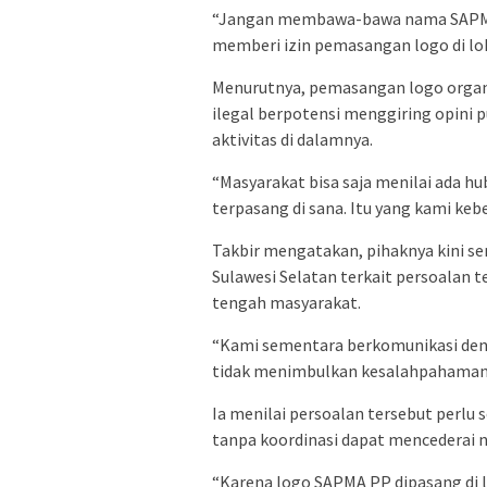
“Jangan membawa-bawa nama SAPMA P
memberi izin pemasangan logo di loka
Menurutnya, pemasangan logo organi
ilegal berpotensi menggiring opini p
aktivitas di dalamnya.
“Masyarakat bisa saja menilai ada h
terpasang di sana. Itu yang kami kebe
Takbir mengatakan, pihaknya kini 
Sulawesi Selatan terkait persoalan t
tengah masyarakat.
“Kami sementara berkomunikasi deng
tidak menimbulkan kesalahpahaman 
Ia menilai persoalan tersebut perlu 
tanpa koordinasi dapat mencederai n
“Karena logo SAPMA PP dipasang di lo