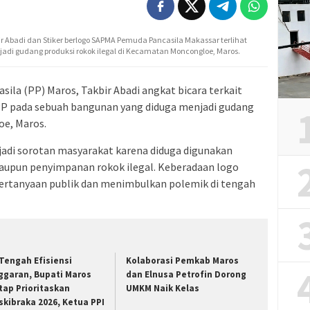
r Abadi dan Stiker berlogo SAPMA Pemuda Pancasila Makassar terlihat
adi gudang produksi rokok ilegal di Kecamatan Moncongloe, Maros.
la (PP) Maros, Takbir Abadi angkat bicara terkait
P pada sebuah bangunan yang diduga menjadi gudang
oe, Maros.
adi sorotan masyarakat karena diduga digunakan
maupun penyimpanan rokok ilegal. Keberadaan logo
 pertanyaan publik dan menimbulkan polemik di tengah
 Tengah Efisiensi
Kolaborasi Pemkab Maros
ggaran, Bupati Maros
dan Elnusa Petrofin Dorong
tap Prioritaskan
UMKM Naik Kelas
skibraka 2026, Ketua PPI