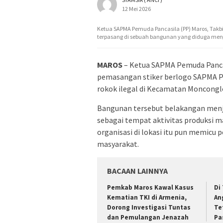
12 Mei 2026
Ketua SAPMA Pemuda Pancasila (PP) Maros, Takbi
terpasang di sebuah bangunan yang diduga menj
MAROS
– Ketua SAPMA Pemuda Pancasi
pemasangan stiker berlogo SAPMA P
rokok ilegal di Kecamatan Moncongl
Bangunan tersebut belakangan menj
sebagai tempat aktivitas produksi 
organisasi di lokasi itu pun memicu
masyarakat.
BACAAN LAINNYA
Pemkab Maros Kawal Kasus
Di
Kematian TKI di Armenia,
An
Dorong Investigasi Tuntas
Te
dan Pemulangan Jenazah
Pa