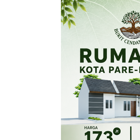
Loncat
ke
konten