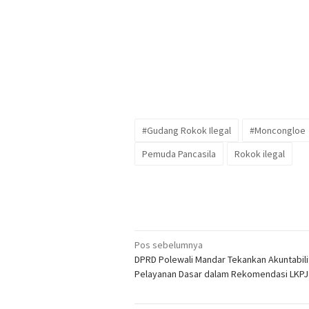
#Gudang Rokok Ilegal
#Moncongloe
Pemuda Pancasila
Rokok ilegal
Navigasi
Pos sebelumnya
DPRD Polewali Mandar Tekankan Akuntabili
pos
Pelayanan Dasar dalam Rekomendasi LKPJ