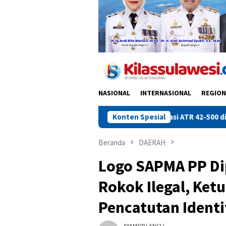
NASIONAL
INTERNASIONAL
REGION
l, Apresiasi Misi Evaluasi ATR 42-500 di Bulusaraung
Konten Spesial
Kap
Beranda
DAERAH
Logo SAPMA PP Di
Rokok Ilegal, Ket
Pencatutan Identi
SYAMSIR ( ANCI )