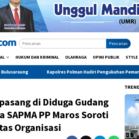
Pencarian
AL
HUKUM DAN KRIMINAL
OLAHRAGA
OPINI PUBLIK
STYLE
olres Polman Hadiri Pengukuhan Pemangku Adat Arajang Balanipa
TREN
pasang di Diduga Gudang
ua SAPMA PP Maros Soroti
tas Organisasi