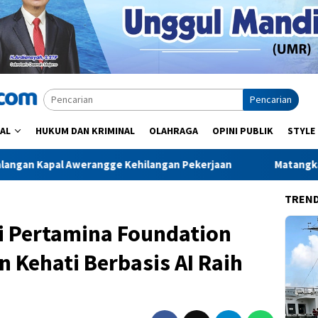
Pencarian
AL
HUKUM DAN KRIMINAL
OLAHRAGA
OPINI PUBLIK
STYLE
e Kehilangan Pekerjaan
Matangkan Pelantikan dan Porwan
TREN
si Pertamina Foundation
Kehati Berbasis AI Raih