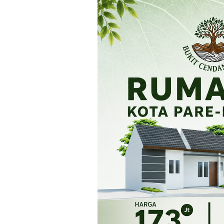
Loncat
ke
konten