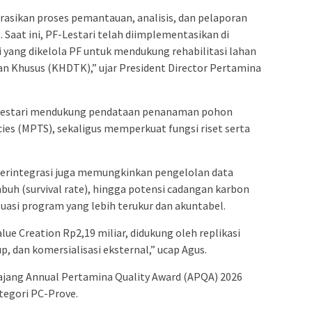
rasikan proses pemantauan, analisis, dan pelaporan
t. Saat ini, PF-Lestari telah diimplementasikan di
 yang dikelola PF untuk mendukung rehabilitasi lahan
an Khusus (KHDTK),” ujar President Director Pertamina
F-Lestari mendukung pendataan penanaman pohon
ies (MPTS), sekaligus memperkuat fungsi riset serta
 terintegrasi juga memungkinkan pengelolan data
buh (survival rate), hingga potensi cadangan karbon
aluasi program yang lebih terukur dan akuntabel.
ue Creation Rp2,19 miliar, didukung oleh replikasi
p, dan komersialisasi eksternal,” ucap Agus.
m ajang Annual Pertamina Quality Award (APQA) 2026
tegori PC-Prove.