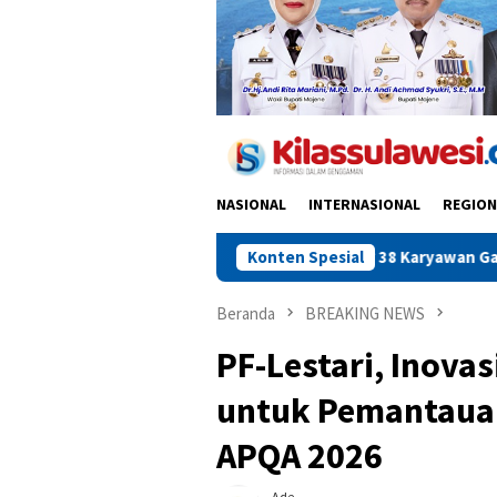
NASIONAL
INTERNASIONAL
REGION
fisiensi atau Alasan Lain? 38 Karyawan Galangan Kapal Awerangg
Konten Spesial
Beranda
BREAKING NEWS
PF-Lestari, Inova
untuk Pemantauan 
APQA 2026
Ade