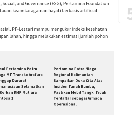
, Social, and Governance (ESG), Pertamina Foundation
auan keanekaragaman hayati berbasis artificial
.
spasial, PF-Lestari mampu mengukur indeks kesehatan
upan lahan, hingga melakukan estimasi jumlah pohon
pal Pertamina Patra
Pertamina Patra Niaga
aga MT Transko Arafura
Regional Kalimantan
nggap Darurat
Sampaikan Duka Cita Atas
manusiaan Selamatkan
Insiden Tanah Bumbu,
 Korban KMP Mutiara
Pastikan Mobil Tangki Tidak
ntosa 2
Terdaftar sebagai Armada
Operasional