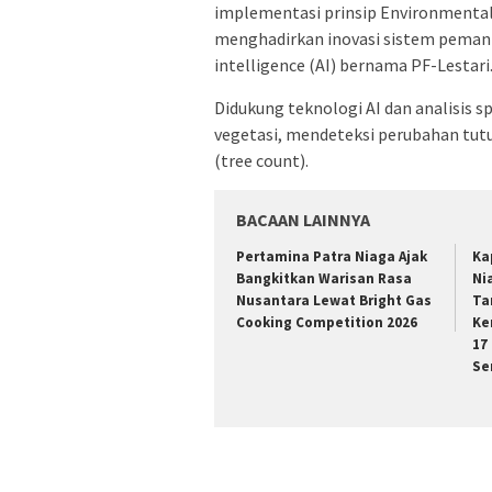
implementasi prinsip Environmental
menghadirkan inovasi sistem pemant
intelligence (AI) bernama PF-Lestari
Didukung teknologi AI dan analisis 
vegetasi, mendeteksi perubahan tut
(tree count).
BACAAN LAINNYA
Pertamina Patra Niaga Ajak
Ka
Bangkitkan Warisan Rasa
Ni
Nusantara Lewat Bright Gas
Ta
Cooking Competition 2026
Ke
17
Se