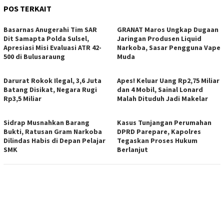
POS TERKAIT
Basarnas Anugerahi Tim SAR
GRANAT Maros Ungkap Dugaan
Dit Samapta Polda Sulsel,
Jaringan Produsen Liquid
Apresiasi Misi Evaluasi ATR 42-
Narkoba, Sasar Pengguna Vape
500 di Bulusaraung
Muda
Darurat Rokok Ilegal, 3,6 Juta
Apes! Keluar Uang Rp2,75 Miliar
Batang Disikat, Negara Rugi
dan 4 Mobil, Sainal Lonard
Rp3,5 Miliar
Malah Dituduh Jadi Makelar
Sidrap Musnahkan Barang
Kasus Tunjangan Perumahan
Bukti, Ratusan Gram Narkoba
DPRD Parepare, Kapolres
Dilindas Habis di Depan Pelajar
Tegaskan Proses Hukum
SMK
Berlanjut