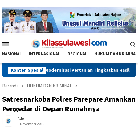
Menu
Mobile
NASIONAL
INTERNASIONAL
REGIONAL
HUKUM DAN KRIMINAL
 PM-AAS Buktikan Modernisasi Pertanian Tingkatkan Hasil Panen
Konten Spesial
Beranda
HUKUM DAN KRIMINAL
Satresnarkoba Polres Parepare Amankan
Pengedar di Depan Rumahnya
Ade
5 November 2019