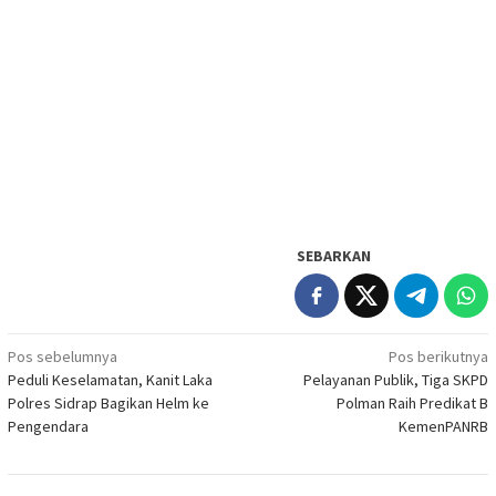
SEBARKAN
Navigasi
Pos sebelumnya
Pos berikutnya
Peduli Keselamatan, Kanit Laka
Pelayanan Publik, Tiga SKPD
pos
Polres Sidrap Bagikan Helm ke
Polman Raih Predikat B
Pengendara
KemenPANRB