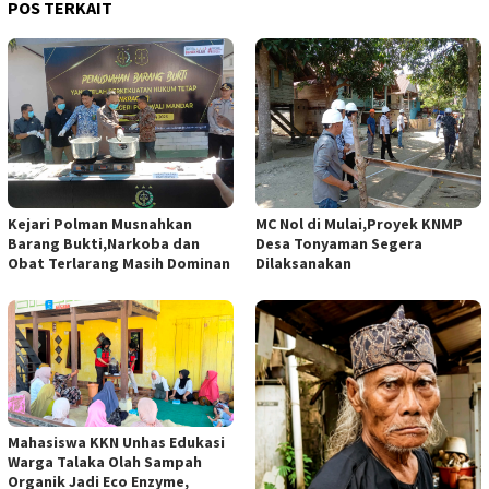
POS TERKAIT
Kejari Polman Musnahkan
MC Nol di Mulai,Proyek KNMP
Barang Bukti,Narkoba dan
Desa Tonyaman Segera
Obat Terlarang Masih Dominan
Dilaksanakan
Mahasiswa KKN Unhas Edukasi
Warga Talaka Olah Sampah
Organik Jadi Eco Enzyme,