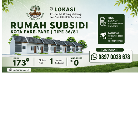
Loncat
ke
konten