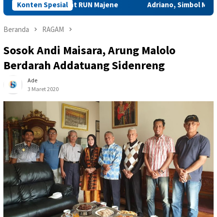
ia di Event RUN Majene
Konten Spesial
Adriano, Simbol Mahasiswa Pembel
Beranda
RAGAM
Sosok Andi Maisara, Arung Malolo
Berdarah Addatuang Sidenreng
Ade
3 Maret 2020