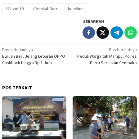
#Covid-19
#PemkabBarru
headline
SEBARKAN
Navigasi
Pos sebelumnya
Pos berikutnya
Buruan Beli, Jelang Lebaran OPPO
Peduli Warga tak Mampu, Polres
pos
Cashback Hingga Rp 1 Juta
Barru Serahkan Sembako
POS TERKAIT