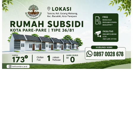
Loncat
ke
konten