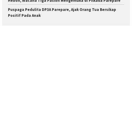
Heboh, Wacana Tiga Paslon Mengemuka di Pilkada Parepare
Puspaga Pedulita DP3A Parepare, Ajak Orang Tua Bersikap
Positif Pada Anak