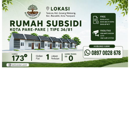
Loncat
ke
konten