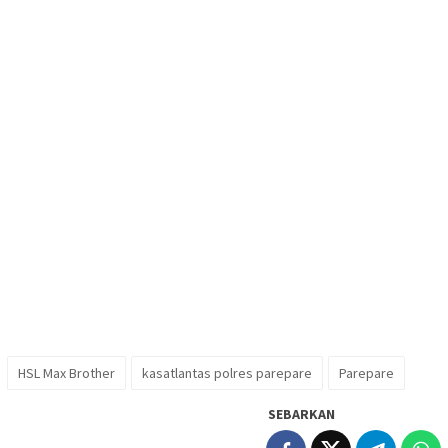
HSL Max Brother
kasatlantas polres parepare
Parepare
SEBARKAN