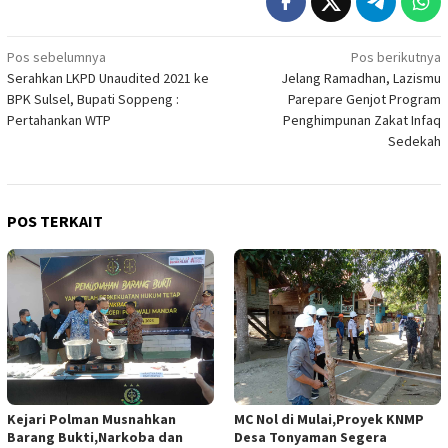
Navigasi
Pos sebelumnya
Pos berikutnya
Serahkan LKPD Unaudited 2021 ke
Jelang Ramadhan, Lazismu
pos
BPK Sulsel, Bupati Soppeng :
Parepare Genjot Program
Pertahankan WTP
Penghimpunan Zakat Infaq
Sedekah
POS TERKAIT
Kejari Polman Musnahkan
MC Nol di Mulai,Proyek KNMP
Barang Bukti,Narkoba dan
Desa Tonyaman Segera