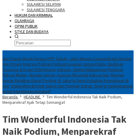
SULAWESI SELATAN
SULAWESI TENGGARA
HUKUM DAN KRIMINAL
OLAHRAGA
OPINI PUBLIK
STYLE DAN BUDAYA
Konten Spesial
Dari Pupuk Murah hingga HPP Gabah, Jalan Menuju Swasembada Dimulai
dari Petani
Imigrasi Polman Perkuat Layanan Jemput Bola, Hadirkan
Pasporia di Event RUN Majene
Adriano, Simbol Mahasiswa Pembela
Rakyat Miskin, Mentan Amran: Aspirasi Riil untuk Rakyat Alor
Mentan
Amran Batalkan Rapat Penting di Jakarta Demi Entaskan Kemiskinan di
Alor
Silaturahmi Brimob Sulsel dan Pemkab Sidrap: Sinergi Kelembagaan
untuk Kamtibmas Kondusif
Beranda
HEADLINE
Tim Wonderful Indonesia Tak Naik Podium,
Menparekraf Ajak Tetap Semangat
Tim Wonderful Indonesia Tak
Naik Podium, Menparekraf