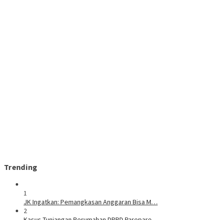
Trending
1
JK Ingatkan: Pemangkasan Anggaran Bisa M…
2
Kasus Tunjangan Perumahan DPRD Parepare,…