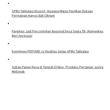
SPBU Takkalasi Disorot, Hiswana Migas Pastikan Dugaan
Permainan Hanya Ulah Oknum
Pangkep Jadi Percontohan Nasional Desa Siaga TB, Wamenkes
Beri Apresiasi
Komitmen PERTARE vs Realitas Gelap SPBU Takkalasi
Sidrap Panen Raya di Tengah El Nino, Produksi Pertanian Justru
Melonjak