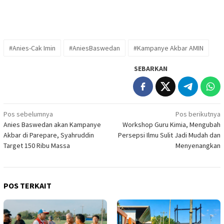
#Anies-Cak Imin
#AniesBaswedan
#Kampanye Akbar AMIN
SEBARKAN
Navigasi
Pos sebelumnya
Pos berikutnya
Anies Baswedan akan Kampanye
Workshop Guru Kimia, Mengubah
pos
Akbar di Parepare, Syahruddin
Persepsi Ilmu Sulit Jadi Mudah dan
Target 150 Ribu Massa
Menyenangkan
POS TERKAIT