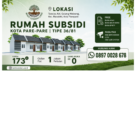
Loncat
ke
konten