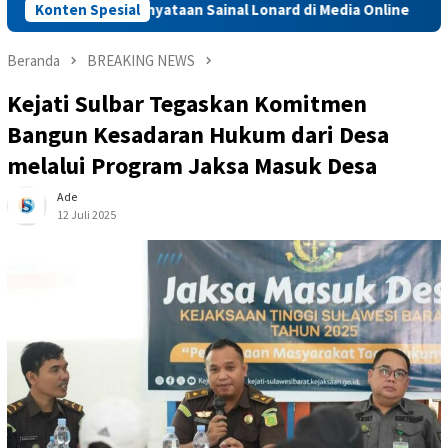
wab soal Pernyataan Sainal Lonard di Media Online
Konten Spesial
Sidra
Beranda
BREAKING NEWS
Kejati Sulbar Tegaskan Komitmen
Bangun Kesadaran Hukum dari Desa
melalui Program Jaksa Masuk Desa
Ade
12 Juli 2025