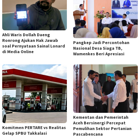
Ahli Waris Dollah Daeng
Ronrong Ajukan Hak Jawab
Pangkep Jadi Percontohan
soal Pernyataan Sainal Lonard
Nasional Desa Siaga TB,
di Media Online
Wamenkes Beri Apresiasi
Kementan dan Pemerintah
Aceh Bersinergi Percepat
Komitmen PERTARE vs Realitas
Pemulihan Sektor Pertanian
Gelap SPBU Takkalasi
Pascabencana