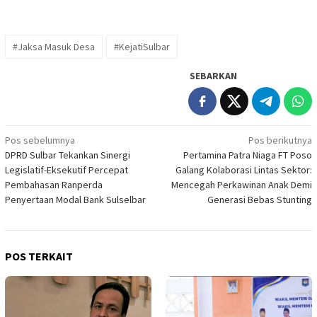
#Jaksa Masuk Desa
#KejatiSulbar
SEBARKAN
Navigasi
Pos sebelumnya
Pos berikutnya
DPRD Sulbar Tekankan Sinergi
Pertamina Patra Niaga FT Poso
pos
Legislatif-Eksekutif Percepat
Galang Kolaborasi Lintas Sektor:
Pembahasan Ranperda
Mencegah Perkawinan Anak Demi
Penyertaan Modal Bank Sulselbar
Generasi Bebas Stunting
POS TERKAIT