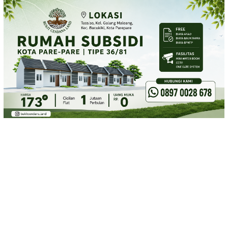
Loncat
ke
konten