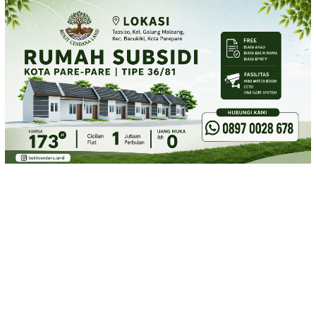
Loncat
ke
konten