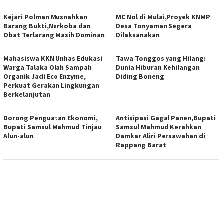
Kejari Polman Musnahkan
MC Nol di Mulai,Proyek KNMP
Barang Bukti,Narkoba dan
Desa Tonyaman Segera
Obat Terlarang Masih Dominan
Dilaksanakan
Mahasiswa KKN Unhas Edukasi
Tawa Tonggos yang Hilang:
Warga Talaka Olah Sampah
Dunia Hiburan Kehilangan
Organik Jadi Eco Enzyme,
Diding Boneng
Perkuat Gerakan Lingkungan
Berkelanjutan
Dorong Penguatan Ekonomi,
Antisipasi Gagal Panen,Bupati
Bupati Samsul Mahmud Tinjau
Samsul Mahmud Kerahkan
Alun-alun
Damkar Aliri Persawahan di
Rappang Barat