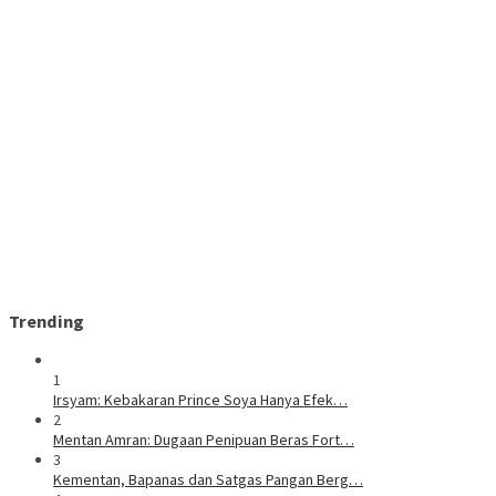
Trending
1
Irsyam: Kebakaran Prince Soya Hanya Efek…
2
Mentan Amran: Dugaan Penipuan Beras Fort…
3
Kementan, Bapanas dan Satgas Pangan Berg…