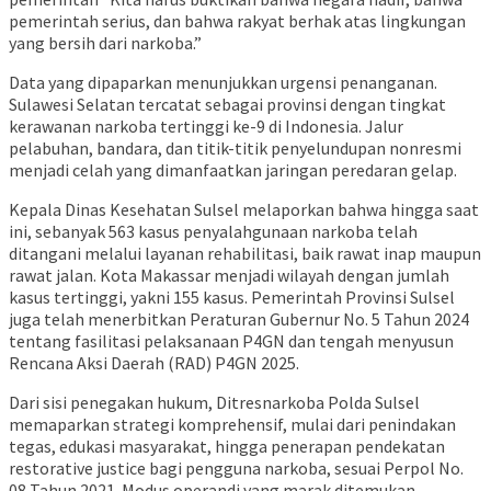
pemerintah serius, dan bahwa rakyat berhak atas lingkungan
yang bersih dari narkoba.”
Data yang dipaparkan menunjukkan urgensi penanganan.
Sulawesi Selatan tercatat sebagai provinsi dengan tingkat
kerawanan narkoba tertinggi ke-9 di Indonesia. Jalur
pelabuhan, bandara, dan titik-titik penyelundupan nonresmi
menjadi celah yang dimanfaatkan jaringan peredaran gelap.
Kepala Dinas Kesehatan Sulsel melaporkan bahwa hingga saat
ini, sebanyak 563 kasus penyalahgunaan narkoba telah
ditangani melalui layanan rehabilitasi, baik rawat inap maupun
rawat jalan. Kota Makassar menjadi wilayah dengan jumlah
kasus tertinggi, yakni 155 kasus. Pemerintah Provinsi Sulsel
juga telah menerbitkan Peraturan Gubernur No. 5 Tahun 2024
tentang fasilitasi pelaksanaan P4GN dan tengah menyusun
Rencana Aksi Daerah (RAD) P4GN 2025.
Dari sisi penegakan hukum, Ditresnarkoba Polda Sulsel
memaparkan strategi komprehensif, mulai dari penindakan
tegas, edukasi masyarakat, hingga penerapan pendekatan
restorative justice bagi pengguna narkoba, sesuai Perpol No.
08 Tahun 2021. Modus operandi yang marak ditemukan