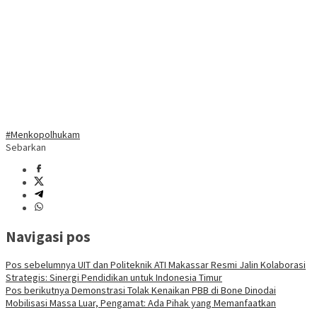
#Menkopolhukam
Sebarkan
Navigasi pos
Pos sebelumnya
UIT dan Politeknik ATI Makassar Resmi Jalin Kolaborasi
Strategis: Sinergi Pendidikan untuk Indonesia Timur
Pos berikutnya
Demonstrasi Tolak Kenaikan PBB di Bone Dinodai
Mobilisasi Massa Luar, Pengamat: Ada Pihak yang Memanfaatkan