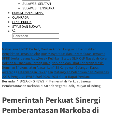
SULAWESI SELATAN
SULAWESI TENGGARA
HUKUM DAN KRIMINAL
OLAHRAGA
OPINI PUBLIK
STYLE DAN BUDAYA
Konten Spesial
Mahasiswa UNDIP Curhat, Mentan Amran Langsung Perintahkan
Pengiriman Beras ke Alor
RDP Masyarakat dan PNM Mekaar Bersama
DPRD berlangsung Alot,Desak Pulihkan Status SLIK OJK Nasabah
Kejari
Polman Musnahkan Barang Bukti,Narkoba dan Obat Terlarang Masih
Dominan
Efisiensi atau Alasan Lain? 38 Karyawan Galangan Kapal
Awerangge Kehilangan Pekerjaan
Matangkan Pelantikan dan Porwanas
2027, Pengurus PWI Sulsel 2026–2031 Gelar Rapat Perdana
Beranda
BREAKING NEWS
Pemerintah Perkuat Sinergi
Pemberantasan Narkoba di Sulsel: Negara Hadir, Rakyat Dilindungi
Pemerintah Perkuat Sinergi
Pemberantasan Narkoba di