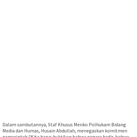
Dalam sambutannya, Staf Khusus Menko Polhukam Bidang
Media dan Humas, Husain Abdullah, menegaskan komitmen
pemerintah “Kita harus buktikan bahwa negara hadir, bahwa