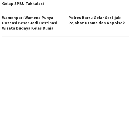
Gelap SPBU Takkalasi
Wamenpar: Wamena Punya
Polres Barru Gelar Sertijab
Potensi Besar Jadi Destinasi
Pejabat Utama dan Kapolsek
Wisata Budaya Kelas Dunia