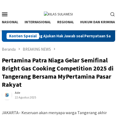
Menu
Mobile
NASIONAL
INTERNASIONAL
REGIONAL
HUKUM DAN KRIMINAL
lah Daeng Ronrong Ajukan Hak Jawab soal Pernyataan Sainal Lonar
Konten Spesial
Beranda
BREAKING NEWS
Pertamina Patra Niaga Gelar Semifinal
Bright Gas Cooking Competition 2025 di
Tangerang Bersama MyPertamina Pasar
Rakyat
Ade
22 Agustus 2025
JAKARTA– Keseruan akan menyapa warga Tangerang akhir