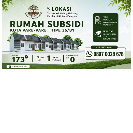
Loncat
ke
konten