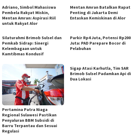
Adriano, Simbol Mahasiswa
Mentan Amran Batalkan Rapat
Pembela Rakyat Miskin,
Penting di Jakarta Demi
Mentan Amran: Aspirasi Riil
Entaskan Kemiskinan di Alor
untuk Rakyat Alor
Silaturahmi Brimob Sulsel dan
Parkir Rp4 Juta, Potensi Rp200
Pemkab Sidrap: Sinergi
Juta: PAD Parepare Bocor di
Kelembagaan untuk
Pelabuhan
Kamtibmas Kondusif
Sigap Atasi Karhutla, Tim SAR
Brimob Sulsel Padamkan Api di
Dua Lokasi
Pertamina Patra Niaga
Regional Sulawesi Pastikan
Penyaluran BBM Subsidi di
Barru Terpantau dan Sesuai
Regulasi