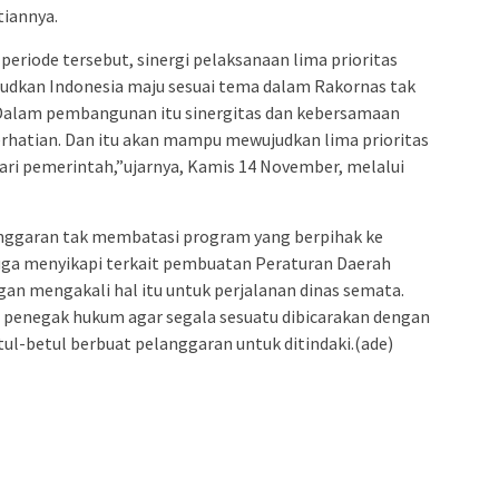
tiannya.
 periode tersebut, sinergi pelaksanaan lima prioritas
dkan Indonesia maju sesuai tema dalam Rakornas tak
” Dalam pembangunan itu sinergitas dan kebersamaan
erhatian. Dan itu akan mampu mewujudkan lima prioritas
ri pemerintah,”ujarnya, Kamis 14 November, melalui
 anggaran tak membatasi program yang berpihak ke
uga menyikapi terkait pembuatan Peraturan Daerah
an mengakali hal itu untuk perjalanan dinas semata.
a penegak hukum agar segala sesuatu dibicarakan dengan
tul-betul berbuat pelanggaran untuk ditindaki.(ade)