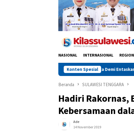
NASIONAL
INTERNASIONAL
REGION
apat Penting di Jakarta Demi Entaskan Kemiskinan di Alor
Konten Spesial
Beranda
SULAWESI TENGGARA
Hadiri Rakornas, 
Kebersamaan da
Ade
14 November 2019