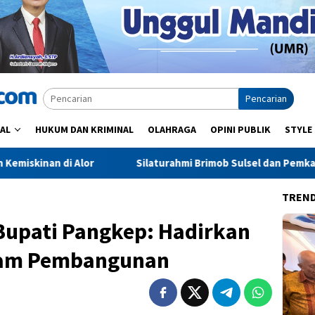
Pencarian
AL
HUKUM DAN KRIMINAL
OLAHRAGA
OPINI PUBLIK
STYLE
Silaturahmi Brimob Sulsel dan Pemkab Sidrap: Sinergi Kelem
TREN
Bupati Pangkep: Hadirkan
lam Pembangunan