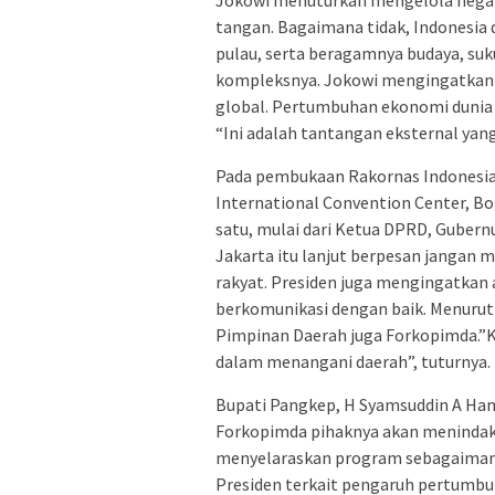
Jokowi menuturkan mengelola negar
tangan. Bagaimana tidak, Indonesia 
pulau, serta beragamnya budaya, su
kompleksnya. Jokowi mengingatkan
global. Pertumbuhan ekonomi dunia
“Ini adalah tantangan eksternal yang
Pada pembukaan Rakornas Indonesia
International Convention Center, Bo
satu, mulai dari Ketua DPRD, Gubern
Jakarta itu lanjut berpesan jangan
rakyat. Presiden juga mengingatkan 
berkomunikasi dengan baik. Menurut
Pimpinan Daerah juga Forkopimda.”Ka
dalam menangani daerah”, tuturnya.
Bupati Pangkep, H Syamsuddin A Ham
Forkopimda pihaknya akan menindak
menyelaraskan program sebagaimana
Presiden terkait pengaruh pertumbu