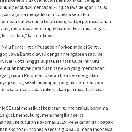
a Indonesia tidak semudah membalikkan telapak
dihuni penduduk mencapai 267 juta jiwa dengan 17.000
ku, dan agama menjadikan Indonesia semakin
 kembali bahwa dunia telah menghadapi permasalahan
 yang melambat berdampak hampir ke semua negara.
 kita hadapi,” kata Jokowi.
 Maju Pemerintah Pusat dan Forkopimda di Sentul
gor, Jawa Barat diawali dengan mengabsen satu per
ur, Wali Kota hingga Bupati. Mantan Gubernur DKI
 membuat banyak peraturan terlebih yang membebani
agar jajaran Pimpinan Daerah bisa bersinergi dan
nya penting sekali hubungan yang harmonis antara
lau salah satu tidak rukun, akan jadi masalah besar
id SE usai mengikuti kegiatan itu mengakui, bersama
lanjuti, mendukung, mensinergikan serta
 hasil keputusan Rakornas 2019. Penekanan dari bapak
han ekonomi Indonesia secara global, dimana Indonesia