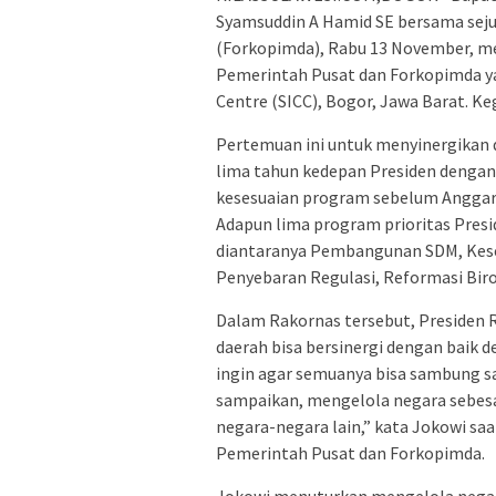
Syamsuddin A Hamid SE bersama se
(Forkopimda), Rabu 13 November, me
Pemerintah Pusat dan Forkopimda ya
Centre (SICC), Bogor, Jawa Barat. K
Pertemuan ini untuk menyinergikan 
lima tahun kedepan Presiden dengan
kesesuaian program sebelum Anggar
Adapun lima program prioritas Presi
diantaranya Pembangunan SDM, Kese
Penyebaran Regulasi, Reformasi Bir
Dalam Rakornas tersebut, Presiden R
daerah bisa bersinergi dengan baik 
ingin agar semuanya bisa sambung sat
sampaikan, mengelola negara sebesar
negara-negara lain,” kata Jokowi 
Pemerintah Pusat dan Forkopimda.