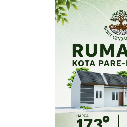
Loncat
ke
konten