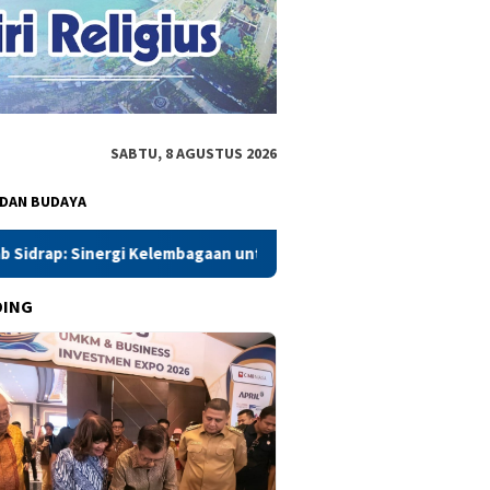
SABTU, 8 AGUSTUS 2026
 DAN BUDAYA
bagaan untuk Kamtibmas Kondusif
Parkir Rp4 Juta, Potens
DING