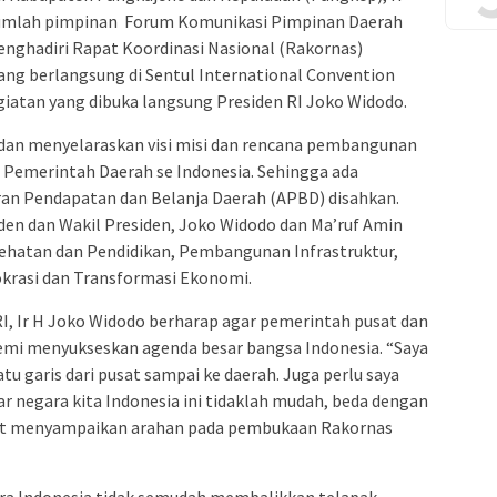
jumlah pimpinan Forum Komunikasi Pimpinan Daerah
nghadiri Rapat Koordinasi Nasional (Rakornas)
ng berlangsung di Sentul International Convention
egiatan yang dibuka langsung Presiden RI Joko Widodo.
dan menyelaraskan visi misi dan rencana pembangunan
 Pemerintah Daerah se Indonesia. Sehingga ada
an Pendapatan dan Belanja Daerah (APBD) disahkan.
den dan Wakil Presiden, Joko Widodo dan Ma’ruf Amin
hatan dan Pendidikan, Pembangunan Infrastruktur,
okrasi dan Transformasi Ekonomi.
I, Ir H Joko Widodo berharap agar pemerintah pusat dan
demi menyukseskan agenda besar bangsa Indonesia. “Saya
u garis dari pusat sampai ke daerah. Juga perlu saya
 negara kita Indonesia ini tidaklah mudah, beda dengan
saat menyampaikan arahan pada pembukaan Rakornas