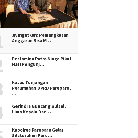
1
JK Ingatkan: Pemangkasan
Anggaran Bisa M…
2
Pertamina Patra Niaga Pikat
Hati Pengunj…
3
Kasus Tunjangan
Perumahan DPRD Parepare,
…
4
Gerindra Guncang Sulsel,
Lima Kepala Dae…
5
Kapolres Parepare Gelar
Silaturahmi Perd…