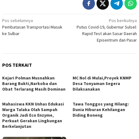
Navigasi
Pos sebelumnya
Pos berikutnya
Pembatasan Transportasi Masuk
Putus Covid-19, Gubernur Sulsel:
pos
ke Sulbar
Rapid Test akan Sasar Daerah
Episentrum dan Pasar
POS TERKAIT
Kejari Polman Musnahkan
MC Nol di Mulai,Proyek KNMP
Barang Bukti,Narkoba dan
Desa Tonyaman Segera
Obat Terlarang Masih Dominan
Dilaksanakan
Mahasiswa KKN Unhas Edukasi
Tawa Tonggos yang Hilang:
Warga Talaka Olah Sampah
Dunia Hiburan Kehilangan
Organik Jadi Eco Enzyme,
Diding Boneng
Perkuat Gerakan Lingkungan
Berkelanjutan