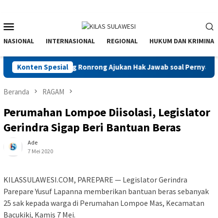
Menu
Mobile
NASIONAL
INTERNASIONAL
REGIONAL
HUKUM DAN KRIMINAL
Waris Dollah Daeng Ronrong Ajukan Hak Jawab soal Pernyataan Sa
Konten Spesial
Beranda
RAGAM
Perumahan Lompoe Diisolasi, Legislator
Gerindra Sigap Beri Bantuan Beras
Ade
7 Mei 2020
KILASSULAWESI.COM, PAREPARE — Legislator Gerindra
Parepare Yusuf Lapanna memberikan bantuan beras sebanyak
25 sak kepada warga di Perumahan Lompoe Mas, Kecamatan
Bacukiki, Kamis 7 Mei.