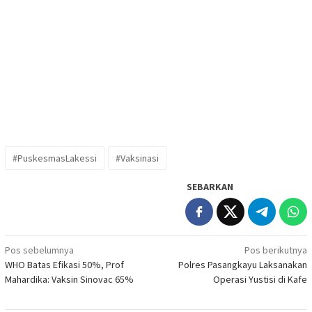
#PuskesmasLakessi
#Vaksinasi
SEBARKAN
Navigasi
Pos sebelumnya
Pos berikutnya
WHO Batas Efikasi 50%, Prof
Polres Pasangkayu Laksanakan
pos
Mahardika: Vaksin Sinovac 65%
Operasi Yustisi di Kafe