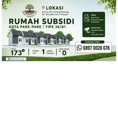
Loncat
ke
konten