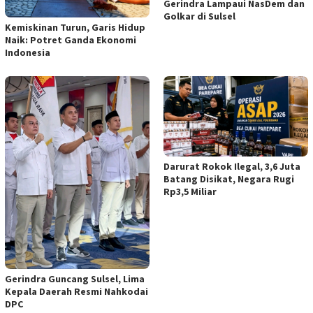
Gerindra Lampaui NasDem dan
Golkar di Sulsel
Kemiskinan Turun, Garis Hidup
Naik: Potret Ganda Ekonomi
Indonesia
Darurat Rokok Ilegal, 3,6 Juta
Batang Disikat, Negara Rugi
Rp3,5 Miliar
Gerindra Guncang Sulsel, Lima
Kepala Daerah Resmi Nahkodai
DPC