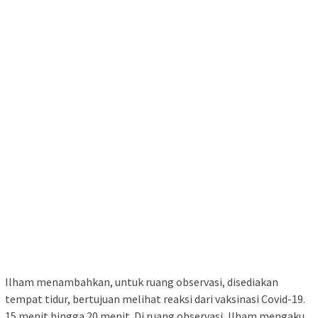
Ilham menambahkan, untuk ruang observasi, disediakan
tempat tidur, bertujuan melihat reaksi dari vaksinasi Covid-19.
15 menit hingga 20 menit. Di ruang observasi, Ilham mengaku