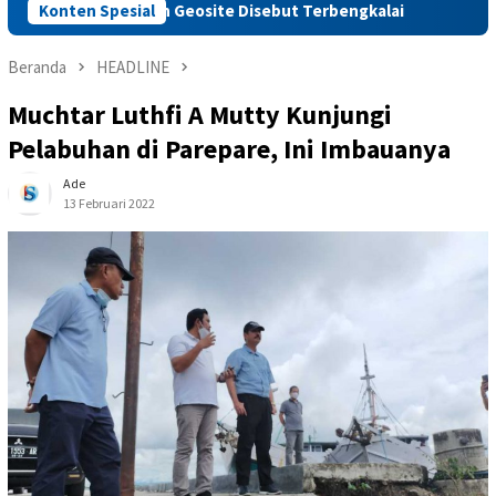
Sejumlah Geosite Disebut Terbengkalai
Konten Spesial
Pertamina Patra 
Beranda
HEADLINE
Muchtar Luthfi A Mutty Kunjungi
Pelabuhan di Parepare, Ini Imbauanya
Ade
13 Februari 2022