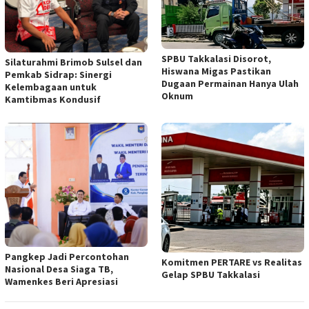
SPBU Takkalasi Disorot,
Silaturahmi Brimob Sulsel dan
Hiswana Migas Pastikan
Pemkab Sidrap: Sinergi
Dugaan Permainan Hanya Ulah
Kelembagaan untuk
Oknum
Kamtibmas Kondusif
Pangkep Jadi Percontohan
Komitmen PERTARE vs Realitas
Nasional Desa Siaga TB,
Gelap SPBU Takkalasi
Wamenkes Beri Apresiasi