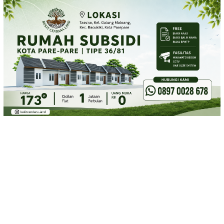
Loncat
ke
konten