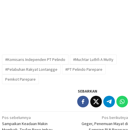
#Komisaris Independen PT Pelindo
#Muchtar Luthfi A Mutty
#Pelabuhan Rakyat Lontangge
#PT Pelindo Parepare
Pemkot Parepare
SEBARKAN
Navigasi
Pos sebelumnya
Pos berikutnya
Sampaikan Keadaan Makin
Geger, Penemuan Mayat di
pos
Membaik, Taufan Pawe Imbau
Samping PLN Parepare