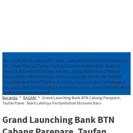
Konten Spesial
Dari Pupuk Murah hingga HPP Gabah, Jalan Menuju Swasembada Dimulai
dari Petani
Imigrasi Polman Perkuat Layanan Jemput Bola, Hadirkan
Pasporia di Event RUN Majene
Adriano, Simbol Mahasiswa Pembela
Rakyat Miskin, Mentan Amran: Aspirasi Riil untuk Rakyat Alor
Mentan
Amran Batalkan Rapat Penting di Jakarta Demi Entaskan Kemiskinan di
Alor
Silaturahmi Brimob Sulsel dan Pemkab Sidrap: Sinergi Kelembagaan
untuk Kamtibmas Kondusif
Beranda
RAGAM
Grand Launching Bank BTN Cabang Parepare,
Taufan Pawe : Bukti Lahirnya Pertumbuhan Ekonomi Baru
Grand Launching Bank BTN
Cabang Parepare, Taufan