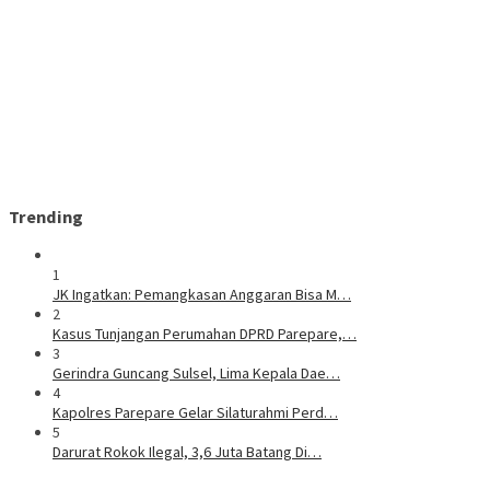
Trending
1
JK Ingatkan: Pemangkasan Anggaran Bisa M…
2
Kasus Tunjangan Perumahan DPRD Parepare,…
3
Gerindra Guncang Sulsel, Lima Kepala Dae…
4
Kapolres Parepare Gelar Silaturahmi Perd…
5
Darurat Rokok Ilegal, 3,6 Juta Batang Di…