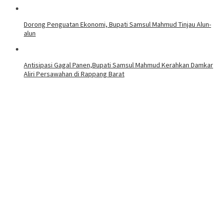
Dorong Penguatan Ekonomi, Bupati Samsul Mahmud Tinjau Alun-
alun
Antisipasi Gagal Panen,Bupati Samsul Mahmud Kerahkan Damkar
Aliri Persawahan di Rappang Barat