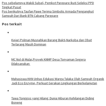
Pos sebelumnya
Wakili Sulsel, Pemkot Parepare Ikuti Seleksi PPD
Tingkat Pusat
Pos berikutnya
Taufan Pawe Terima Simbolis Armada Pengangkut
Sampah Dari Bank BTN Cabang Parepare
Pos terkait
Kejari Polman Musnahkan Barang Bukti,Narkoba dan Obat
Terlarang Masih Dominan
MC Nol di Mulai,Proyek KNMP Desa Tonyaman Segera
Dilaksanakan
Mahasiswa KKN Unhas Edukasi Warga Talaka Olah Sampah Organik
Jadi Eco Enzyme, Perkuat Gerakan Lingkungan Berkelanjutan
Tawa Tonggos yang Hilang: Dunia Hiburan Kehilangan Diding
Boneng