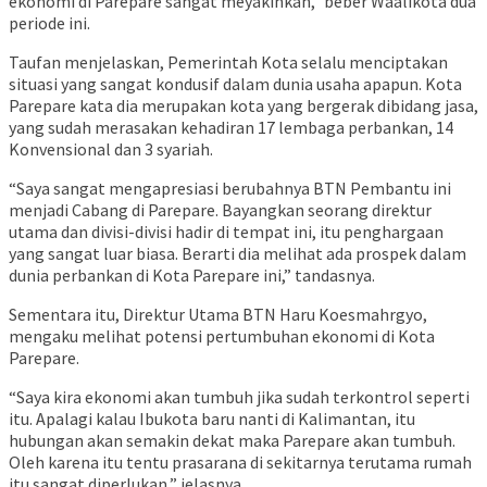
ekonomi di Parepare sangat meyakinkan,” beber Waalikota dua
periode ini.
Taufan menjelaskan, Pemerintah Kota selalu menciptakan
situasi yang sangat kondusif dalam dunia usaha apapun. Kota
Parepare kata dia merupakan kota yang bergerak dibidang jasa,
yang sudah merasakan kehadiran 17 lembaga perbankan, 14
Konvensional dan 3 syariah.
“Saya sangat mengapresiasi berubahnya BTN Pembantu ini
menjadi Cabang di Parepare. Bayangkan seorang direktur
utama dan divisi-divisi hadir di tempat ini, itu penghargaan
yang sangat luar biasa. Berarti dia melihat ada prospek dalam
dunia perbankan di Kota Parepare ini,” tandasnya.
Sementara itu, Direktur Utama BTN Haru Koesmahrgyo,
mengaku melihat potensi pertumbuhan ekonomi di Kota
Parepare.
“Saya kira ekonomi akan tumbuh jika sudah terkontrol seperti
itu. Apalagi kalau Ibukota baru nanti di Kalimantan, itu
hubungan akan semakin dekat maka Parepare akan tumbuh.
Oleh karena itu tentu prasarana di sekitarnya terutama rumah
itu sangat diperlukan,” jelasnya