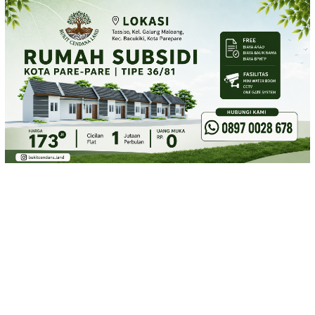
Loncat
ke
konten