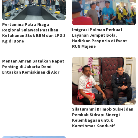
Pertamina Patra Niaga
Imigrasi Polman Perkuat
Regional Sulawesi Pastikan
Layanan Jemput Bola,
Ketahanan Stok BBM dan LPG 3
Hadirkan Pasporia di Event
Kg di Bone
RUN Majene
Mentan Amran Batalkan Rapat
Penting di Jakarta Demi
Entaskan Kemiskinan di Alor
Silaturahmi Brimob Sulsel dan
Pemkab Sidrap: Sinergi
Kelembagaan untuk
Kamtibmas Kondusif