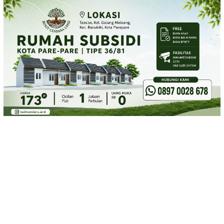
Loncat
ke
konten