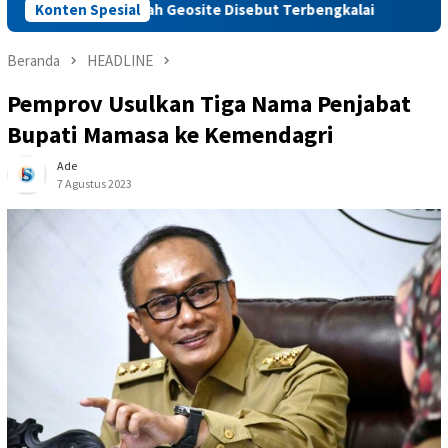
p, Sejumlah Geosite Disebut Terbengkalai
Konten Spesial
Pertamina Pa
Beranda
HEADLINE
Pemprov Usulkan Tiga Nama Penjabat
Bupati Mamasa ke Kemendagri
Ade
7 Agustus 2023