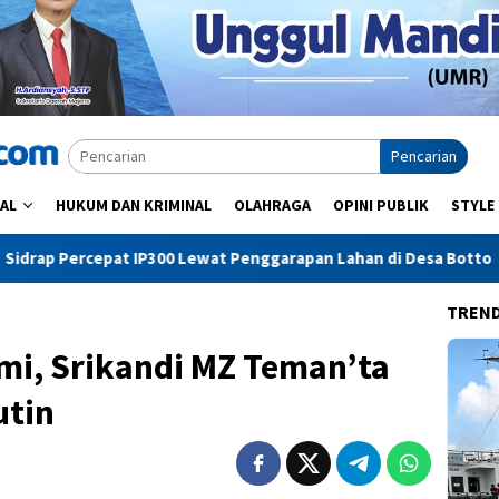
Pencarian
AL
HUKUM DAN KRIMINAL
OLAHRAGA
OPINI PUBLIK
STYLE
Lewat Penggarapan Lahan di Desa Botto
Pangkep Jadi Pe
TREN
mi, Srikandi MZ Teman’ta
utin