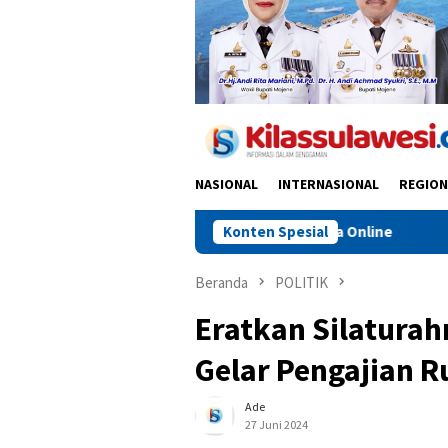
NASIONAL
INTERNASIONAL
REGION
an Sainal Lonard di Media Online
Konten Spesial
Sidrap Percepat IP300 
Beranda
POLITIK
Eratkan Silaturah
Gelar Pengajian R
Ade
27 Juni 2024