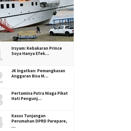
1
Irsyam: Kebakaran Prince
Soya Hanya Efek…
2
JK Ingatkan: Pemangkasan
Anggaran Bisa M…
3
Pertamina Patra Niaga Pikat
Hati Pengunj…
4
Kasus Tunjangan
Perumahan DPRD Parepare,
…