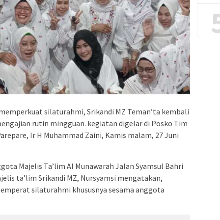
emperkuat silaturahmi, Srikandi MZ Teman’ta kembali
pengajian rutin mingguan. kegiatan digelar di Posko Tim
repare, Ir H Muhammad Zaini, Kamis malam, 27 Juni
ota Majelis Ta’lim Al Munawarah Jalan Syamsul Bahri
elis ta’lim Srikandi MZ, Nursyamsi mengatakan,
 memperat silaturahmi khususnya sesama anggota