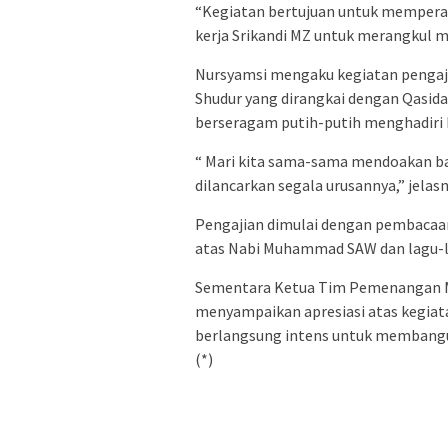
“Kegiatan bertujuan untuk memperat 
kerja Srikandi MZ untuk merangkul maj
Nursyamsi mengaku kegiatan pengaji
Shudur yang dirangkai dengan Qasidah
berseragam putih-putih menghadiri k
“ Mari kita sama-sama mendoakan ba
dilancarkan segala urusannya,” jelasn
Pengajian dimulai dengan pembacaan
atas Nabi Muhammad SAW dan lagu-la
Sementara Ketua Tim Pemenangan MZ
menyampaikan apresiasi atas kegiata
berlangsung intens untuk membangun
(*)