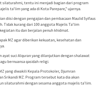
silaturahmi, tentu ini menjadi bagian dari program
elis ta’lim yang ada di Kota Parepare,” ujarnya.
an diisi dengan pengajian dan pembacaan Maulid Syifaus
. Tidak kurang dari 100 anggota Majelis Ta’lim
egiatan itu dan berjalan penuh khidmat.
pak MZ agar diberikan kekuatan, kesehatan dan
ya.
 ayat suci Alquran yang dilanjutkan dengan shalawat
gu bernuansa qasidah religi.
 yang diwakili Kepala Protokoler, Djumran
n Srikandi MZ. Program tersebut kata dia akan
 silaturahmi dengan sesama anggota majelis ta’lim.