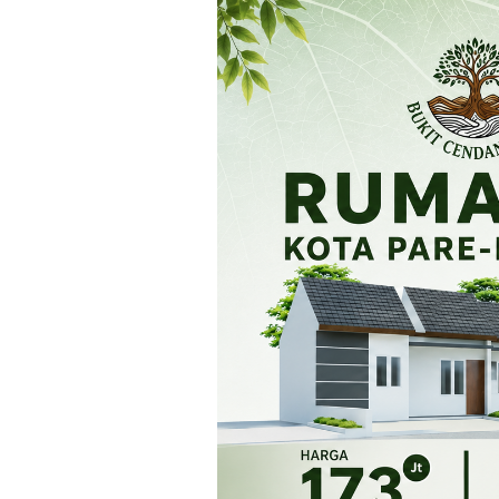
Loncat
ke
konten