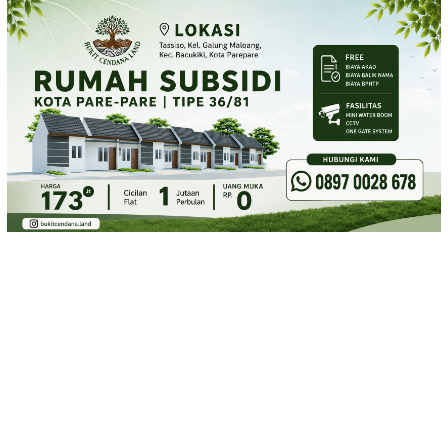
Loncat
ke
konten