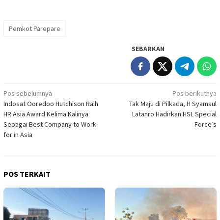
Pemkot Parepare
SEBARKAN
Navigasi
Pos sebelumnya
Pos berikutnya
Indosat Ooredoo Hutchison Raih
Tak Maju di Pilkada, H Syamsul
pos
HR Asia Award Kelima Kalinya
Latanro Hadirkan HSL Special
Sebagai Best Company to Work
Force’s
for in Asia
POS TERKAIT