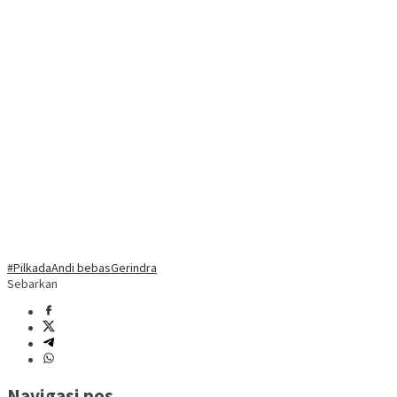
#Pilkada
Andi bebas
Gerindra
Sebarkan
Navigasi pos