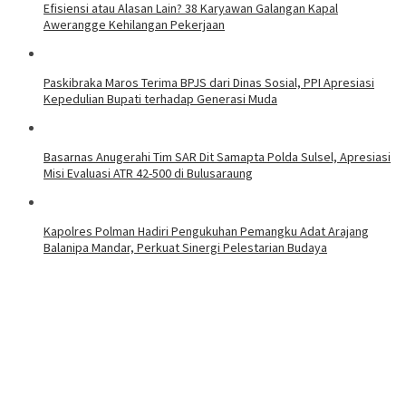
Efisiensi atau Alasan Lain? 38 Karyawan Galangan Kapal
Awerangge Kehilangan Pekerjaan
Paskibraka Maros Terima BPJS dari Dinas Sosial, PPI Apresiasi
Kepedulian Bupati terhadap Generasi Muda
Basarnas Anugerahi Tim SAR Dit Samapta Polda Sulsel, Apresiasi
Misi Evaluasi ATR 42-500 di Bulusaraung
Kapolres Polman Hadiri Pengukuhan Pemangku Adat Arajang
Balanipa Mandar, Perkuat Sinergi Pelestarian Budaya