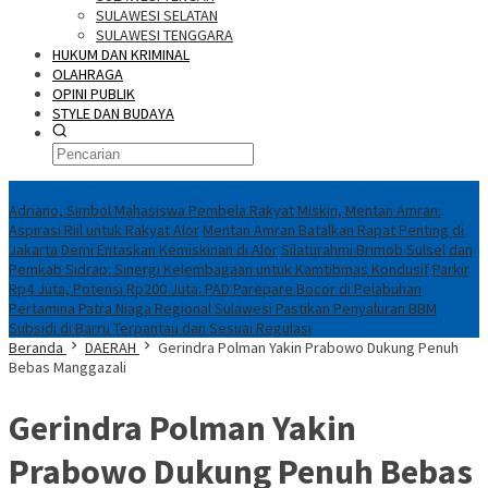
SULAWESI SELATAN
SULAWESI TENGGARA
HUKUM DAN KRIMINAL
OLAHRAGA
OPINI PUBLIK
STYLE DAN BUDAYA
Konten Spesial
Adriano, Simbol Mahasiswa Pembela Rakyat Miskin, Mentan Amran:
Aspirasi Riil untuk Rakyat Alor
Mentan Amran Batalkan Rapat Penting di
Jakarta Demi Entaskan Kemiskinan di Alor
Silaturahmi Brimob Sulsel dan
Pemkab Sidrap: Sinergi Kelembagaan untuk Kamtibmas Kondusif
Parkir
Rp4 Juta, Potensi Rp200 Juta: PAD Parepare Bocor di Pelabuhan
Pertamina Patra Niaga Regional Sulawesi Pastikan Penyaluran BBM
Subsidi di Barru Terpantau dan Sesuai Regulasi
Beranda
DAERAH
Gerindra Polman Yakin Prabowo Dukung Penuh
Bebas Manggazali
Gerindra Polman Yakin
Prabowo Dukung Penuh Bebas