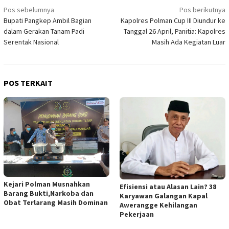
Navigasi
Pos sebelumnya
Pos berikutnya
Bupati Pangkep Ambil Bagian
Kapolres Polman Cup III Diundur ke
pos
dalam Gerakan Tanam Padi
Tanggal 26 April, Panitia: Kapolres
Serentak Nasional
Masih Ada Kegiatan Luar
POS TERKAIT
Kejari Polman Musnahkan
Efisiensi atau Alasan Lain? 38
Barang Bukti,Narkoba dan
Karyawan Galangan Kapal
Obat Terlarang Masih Dominan
Awerangge Kehilangan
Pekerjaan