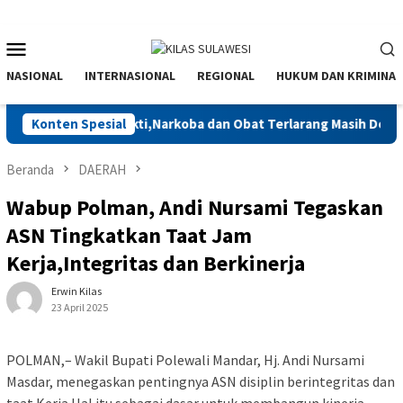
Menu
Mobile
NASIONAL
INTERNASIONAL
REGIONAL
HUKUM DAN KRIMINAL
kan Barang Bukti,Narkoba dan Obat Terlarang Masih Dominan
Konten Spesial
Beranda
DAERAH
Wabup Polman, Andi Nursami Tegaskan
ASN Tingkatkan Taat Jam
Kerja,Integritas dan Berkinerja
Erwin Kilas
23 April 2025
POLMAN,– Wakil Bupati Polewali Mandar, Hj. Andi Nursami
Masdar, menegaskan pentingnya ASN disiplin berintegritas dan
taat Kerja.Hal itu sebagai dasar untuk membangun kinerja