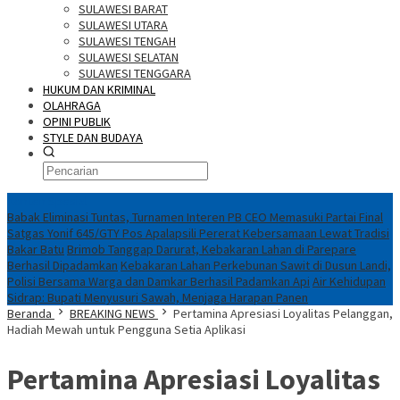
SULAWESI BARAT
SULAWESI UTARA
SULAWESI TENGAH
SULAWESI SELATAN
SULAWESI TENGGARA
HUKUM DAN KRIMINAL
OLAHRAGA
OPINI PUBLIK
STYLE DAN BUDAYA
Konten Spesial
Babak Eliminasi Tuntas, Turnamen Interen PB CEO Memasuki Partai Final
Satgas Yonif 645/GTY Pos Apalapsili Pererat Kebersamaan Lewat Tradisi
Bakar Batu
Brimob Tanggap Darurat, Kebakaran Lahan di Parepare
Berhasil Dipadamkan
Kebakaran Lahan Perkebunan Sawit di Dusun Landi,
Polisi Bersama Warga dan Damkar Berhasil Padamkan Api
Air Kehidupan
Sidrap: Bupati Menyusuri Sawah, Menjaga Harapan Panen
Beranda
BREAKING NEWS
Pertamina Apresiasi Loyalitas Pelanggan,
Hadiah Mewah untuk Pengguna Setia Aplikasi
Pertamina Apresiasi Loyalitas