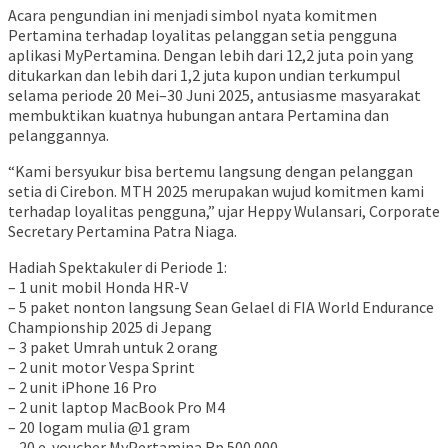
Acara pengundian ini menjadi simbol nyata komitmen
Pertamina terhadap loyalitas pelanggan setia pengguna
aplikasi MyPertamina. Dengan lebih dari 12,2 juta poin yang
ditukarkan dan lebih dari 1,2 juta kupon undian terkumpul
selama periode 20 Mei–30 Juni 2025, antusiasme masyarakat
membuktikan kuatnya hubungan antara Pertamina dan
pelanggannya.
“Kami bersyukur bisa bertemu langsung dengan pelanggan
setia di Cirebon. MTH 2025 merupakan wujud komitmen kami
terhadap loyalitas pengguna,” ujar Heppy Wulansari, Corporate
Secretary Pertamina Patra Niaga.
Hadiah Spektakuler di Periode 1:
– 1 unit mobil Honda HR-V
– 5 paket nonton langsung Sean Gelael di FIA World Endurance
Championship 2025 di Jepang
– 3 paket Umrah untuk 2 orang
– 2 unit motor Vespa Sprint
– 2 unit iPhone 16 Pro
– 2 unit laptop MacBook Pro M4
– 20 logam mulia @1 gram
– 20 e-voucher MyPertamina Rp 500.000