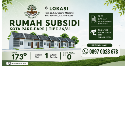
Loncat
ke
konten