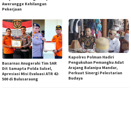
Awerangge Kehilangan
Pekerjaan
Kapolres Polman Hadiri
Pengukuhan Pemangku Adat
Basarnas Anugerahi Tim SAR
Arajang Balanipa Mandar,
Dit Samapta Polda Sulsel,
Perkuat Sinergi Pelestarian
Apresiasi Misi Evaluasi ATR 42-
Budaya
500 di Bulusaraung