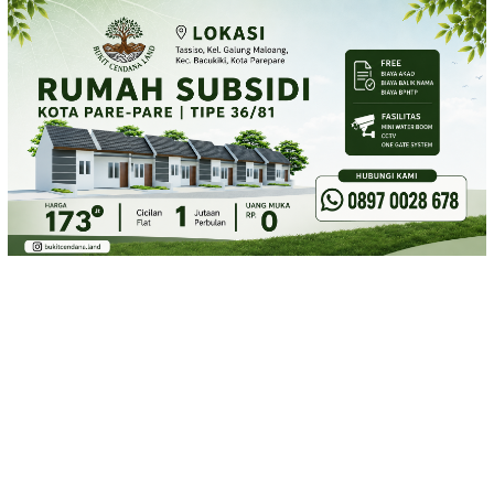
Loncat
ke
konten