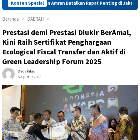
Mentan Amran Batalkan Rapat Penting di Jakarta Demi Entask
Konten Spesial
Beranda
DAERAH
Prestasi demi Prestasi Diukir BerAmal,
Kini Raih Sertifikat Penghargaan
Ecological Fiscal Transfer dan Aktif di
Green Leadership Forum 2025
Dedy Kilas
5 Agustus 2025