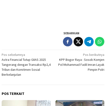
SEBARKAN
Navigasi
Pos sebelumnya
Pos berikutnya
Astra Financial Tutup GIIAS 2025
KPP Bogor Raya : Sosok Komjen
pos
Tangerang dengan Transaksi Rp2,4
Pol Mohammad Fadil Imran Layak
Triliun dan Komitmen Sosial
Pimpin Polri
Berkelanjutan
POS TERKAIT