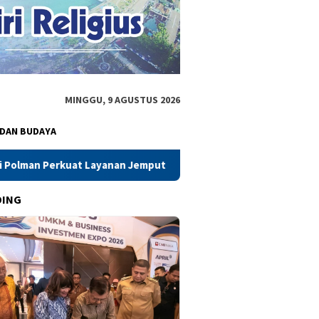
MINGGU, 9 AGUSTUS 2026
 DAN BUDAYA
an Jemput Bola, Hadirkan Pasporia di Event RUN Majene
A
DING