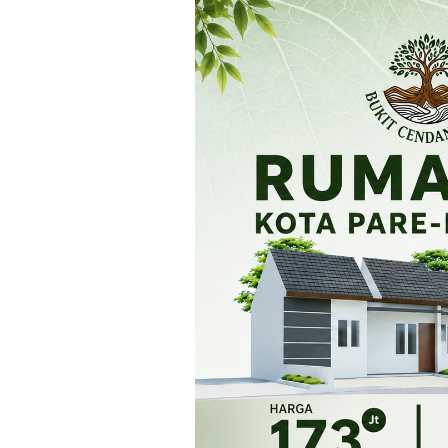
Loncat
ke
konten