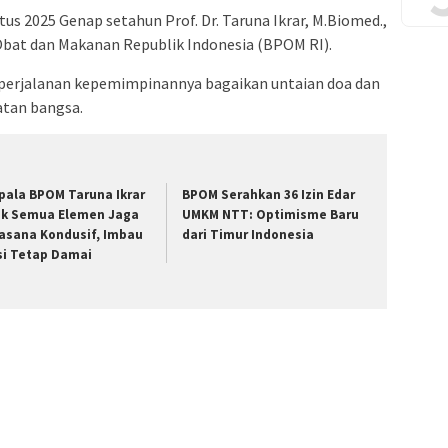
s 2025 Genap setahun Prof. Dr. Taruna Ikrar, M.Biomed.,
bat dan Makanan Republik Indonesia (BPOM RI).
, perjalanan kepemimpinannya bagaikan untaian doa dan
atan bangsa.
pala BPOM Taruna Ikrar
BPOM Serahkan 36 Izin Edar
ak Semua Elemen Jaga
UMKM NTT: Optimisme Baru
asana Kondusif, Imbau
dari Timur Indonesia
si Tetap Damai