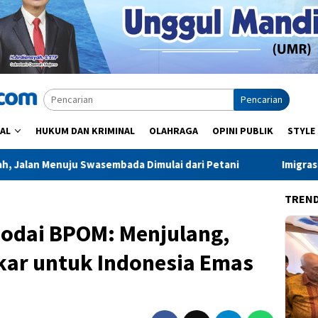
Pencarian
AL
HUKUM DAN KRIMINAL
OLAHRAGA
OPINI PUBLIK
STYLE
bada Dimulai dari Petani
Imigrasi Polman Perkuat Layan
TREN
hodai BPOM: Menjulang,
ar untuk Indonesia Emas