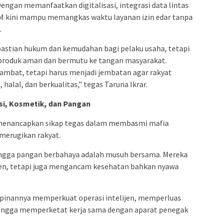
Dengan memanfaatkan digitalisasi, integrasi data lintas
BPOM kini mampu memangkas waktu layanan izin edar tanpa
.
pastian hukum dan kemudahan bagi pelaku usaha, tetapi
produk aman dan bermutu ke tangan masyarakat.
ambat, tetapi harus menjadi jembatan agar rakyat
halal, dan berkualitas,” tegas Taruna Ikrar.
i, Kosmetik, dan Pangan
ar menancapkan sikap tegas dalam membasmi mafia
merugikan rakyat.
 hingga pangan berbahaya adalah musuh bersama. Mereka
n, tetapi juga mengancam kesehatan bahkan nyawa
pinannya memperkuat operasi intelijen, memperluas
 hingga memperketat kerja sama dengan aparat penegak