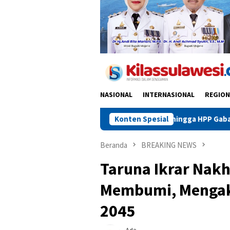
NASIONAL
INTERNASIONAL
REGION
Dari Pupuk Murah hingga HPP Gabah, Jalan Menuju Swasem
Konten Spesial
Beranda
BREAKING NEWS
Taruna Ikrar Nak
Membumi, Mengak
2045
Ade