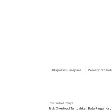
#Kapolres Parepare
Pemerintah Kot
Navigasi
Pos sebelumnya
Truk Overload Tumpahkan Bata Ringan di J
pos