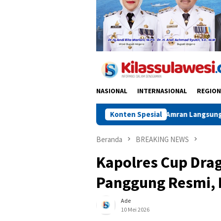
NASIONAL
INTERNASIONAL
REGION
DIP Curhat, Mentan Amran Langsung Perintahkan Pengiriman Ber
Konten Spesial
Beranda
BREAKING NEWS
Kapolres Cup Drag
Panggung Resmi, B
Ade
10 Mei 2026