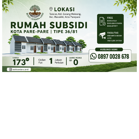
Loncat
ke
konten