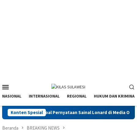
Menu
Mobile
NASIONAL
INTERNASIONAL
REGIONAL
HUKUM DAN KRIMINAL
ak Jawab soal Pernyataan Sainal Lonard di Media Online
Konten Spesial
S
Beranda
BREAKING NEWS