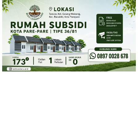
Loncat
ke
konten