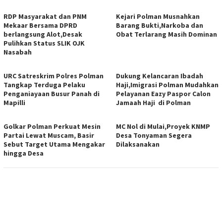
RDP Masyarakat dan PNM
Kejari Polman Musnahkan
Mekaar Bersama DPRD
Barang Bukti,Narkoba dan
berlangsung Alot,Desak
Obat Terlarang Masih Dominan
Pulihkan Status SLIK OJK
Nasabah
URC Satreskrim Polres Polman
Dukung Kelancaran Ibadah
Tangkap Terduga Pelaku
Haji,Imigrasi Polman Mudahkan
Penganiayaan Busur Panah di
Pelayanan Eazy Paspor Calon
Mapilli
Jamaah Haji di Polman
Golkar Polman Perkuat Mesin
MC Nol di Mulai,Proyek KNMP
Partai Lewat Muscam, Basir
Desa Tonyaman Segera
Sebut Target Utama Mengakar
Dilaksanakan
hingga Desa