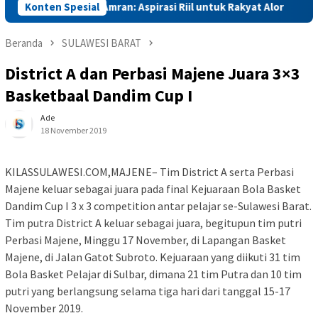
in, Mentan Amran: Aspirasi Riil untuk Rakyat Alor
Konten Spesial
Mentan
Beranda
SULAWESI BARAT
District A dan Perbasi Majene Juara 3×3
Basketbaal Dandim Cup I
Ade
18 November 2019
KILASSULAWESI.COM,MAJENE– Tim District A serta Perbasi
Majene keluar sebagai juara pada final Kejuaraan Bola Basket
Dandim Cup I 3 x 3 competition antar pelajar se-Sulawesi Barat.
Tim putra District A keluar sebagai juara, begitupun tim putri
Perbasi Majene, Minggu 17 November, di Lapangan Basket
Majene, di Jalan Gatot Subroto. Kejuaraan yang diikuti 31 tim
Bola Basket Pelajar di Sulbar, dimana 21 tim Putra dan 10 tim
putri yang berlangsung selama tiga hari dari tanggal 15-17
November 2019.